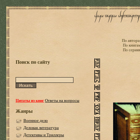
По автора
По книга
По серия
Поиск по сайту
Цитаты из книг
Ответы на вопросы
Жанры
Военное дело
Деловая литература
Детективы и Триллеры