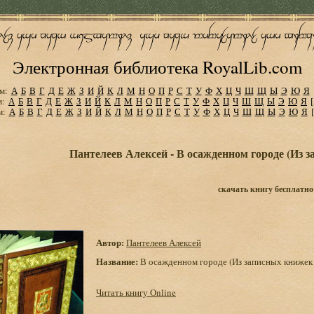
Электронная библиотека RoyalLib.com
м:
А
Б
В
Г
Д
Е
Ж
З
И
Й
К
Л
М
Н
О
П
Р
С
Т
У
Ф
Х
Ц
Ч
Ш
Щ
Ы
Э
Ю
Я
м:
А
Б
В
Г
Д
Е
Ж
З
И
Й
К
Л
М
Н
О
П
Р
С
Т
У
Ф
Х
Ц
Ч
Ш
Щ
Ы
Э
Ю
Я
м:
А
Б
В
Г
Д
Е
Ж
З
И
Й
К
Л
М
Н
О
П
Р
С
Т
У
Ф
Х
Ц
Ч
Ш
Щ
Ы
Э
Ю
Я
Пантелеев Алексей - В осажденном городе (Из з
скачать книгу бесплатно
Автор:
Пантелеев Алексей
Название:
В осажденном городе (Из записных книжек 
Читать книгу Online