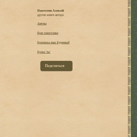
Пантелеев Алексей
другие книги автора:
Анечка
Брат алкоголика
Братишка наш Буденный
Буква 'ты'
Поделиться