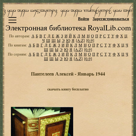
Войти
Зарегистрироваться
Электронная библиотека RoyalLib.com
По авторам:
А
Б
В
Г
Д
Е
Ж
З
И
Й
К
Л
М
Н
О
П
Р
С
Т
У
Ф
Х
Ц
Ч
Ш
Щ
Ы
Э
Ю
Я
[A-Z]
[0-9]
По книгам:
А
Б
В
Г
Д
Е
Ж
З
И
Й
К
Л
М
Н
О
П
Р
С
Т
У
Ф
Х
Ц
Ч
Ш
Щ
Ы
Э
Ю
Я
[A-Z]
[0-9]
По сериям:
А
Б
В
Г
Д
Е
Ж
З
И
Й
К
Л
М
Н
О
П
Р
С
Т
У
Ф
Х
Ц
Ч
Ш
Щ
Ы
Э
Ю
Я
[A-Z]
[0-9]
Пантелеев Алексей - Январь 1944
скачать книгу бесплатно