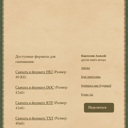
Доступные форматы для
Пантелеев Алексей
другие книги автора:
скачивания:
Анечка
Скачать в формате FB2
(Размер:
40 Кб)
Брат алкоголика
Братишка наш Буденный
Скачать в формате DOC
(Размер:
42кб)
Буква 'ты'
Скачать в формате RTF
(Размер:
Поделиться
42кб)
Скачать в формате TXT
(Размер:
40кб)