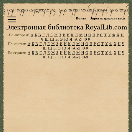
Войти
Зарегистрироваться
Электронная библиотека RoyalLib.com
По авторам:
А
Б
В
Г
Д
Е
Ж
З
И
Й
К
Л
М
Н
О
П
Р
С
Т
У
Ф
Х
Ц
Ч
Ш
Щ
Ы
Э
Ю
Я
[A-Z]
[0-9]
По книгам:
А
Б
В
Г
Д
Е
Ж
З
И
Й
К
Л
М
Н
О
П
Р
С
Т
У
Ф
Х
Ц
Ч
Ш
Щ
Ы
Э
Ю
Я
[A-Z]
[0-9]
По сериям:
А
Б
В
Г
Д
Е
Ж
З
И
Й
К
Л
М
Н
О
П
Р
С
Т
У
Ф
Х
Ц
Ч
Ш
Щ
Ы
Э
Ю
Я
[A-Z]
[0-9]