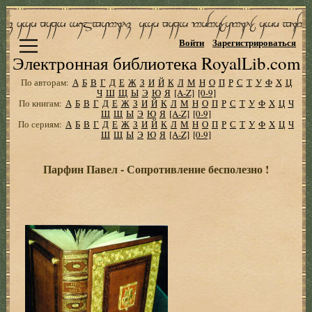
Войти
Зарегистрироваться
Электронная библиотека RoyalLib.com
По авторам:
А
Б
В
Г
Д
Е
Ж
З
И
Й
К
Л
М
Н
О
П
Р
С
Т
У
Ф
Х
Ц
Ч
Ш
Щ
Ы
Э
Ю
Я
[A-Z]
[0-9]
По книгам:
А
Б
В
Г
Д
Е
Ж
З
И
Й
К
Л
М
Н
О
П
Р
С
Т
У
Ф
Х
Ц
Ч
Ш
Щ
Ы
Э
Ю
Я
[A-Z]
[0-9]
По сериям:
А
Б
В
Г
Д
Е
Ж
З
И
Й
К
Л
М
Н
О
П
Р
С
Т
У
Ф
Х
Ц
Ч
Ш
Щ
Ы
Э
Ю
Я
[A-Z]
[0-9]
Парфин Павел - Сопротивление бесполезно !