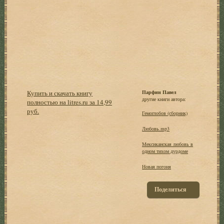
Купить и скачать книгу
Парфин Павел
другие книги автора:
полностью на litres.ru за 14,99
руб.
Гемоглобов (сборник)
Любовь.mp3
Мексиканская любовь в
одном тихом дурдоме
Новая погоня
Поделиться