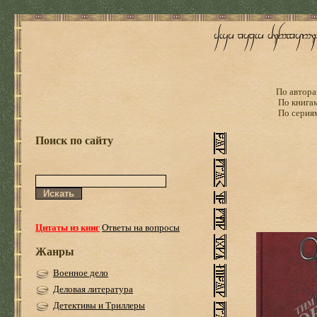
По автора
По книга
По серия
Поиск по сайту
Цитаты из книг
Ответы на вопросы
Жанры
Военное дело
Деловая литература
Детективы и Триллеры