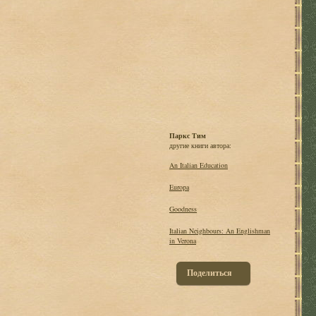
Паркс Тим
другие книги автора:
An Italian Education
Europa
Goodness
Italian Neighbours: An Englishman
in Verona
Поделиться