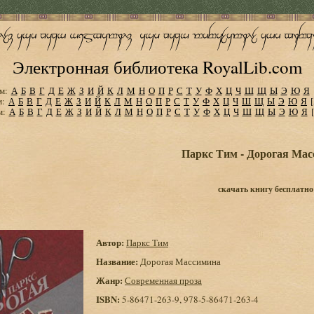
Электронная библиотека RoyalLib.com
м:
А
Б
В
Г
Д
Е
Ж
З
И
Й
К
Л
М
Н
О
П
Р
С
Т
У
Ф
Х
Ц
Ч
Ш
Щ
Ы
Э
Ю
Я
м:
А
Б
В
Г
Д
Е
Ж
З
И
Й
К
Л
М
Н
О
П
Р
С
Т
У
Ф
Х
Ц
Ч
Ш
Щ
Ы
Э
Ю
Я
м:
А
Б
В
Г
Д
Е
Ж
З
И
Й
К
Л
М
Н
О
П
Р
С
Т
У
Ф
Х
Ц
Ч
Ш
Щ
Ы
Э
Ю
Я
Паркс Тим - Дорогая Ма
скачать книгу бесплатно
Автор:
Паркс Тим
Название:
Дорогая Массимина
Жанр:
Современная проза
ISBN:
5-86471-263-9, 978-5-86471-263-4