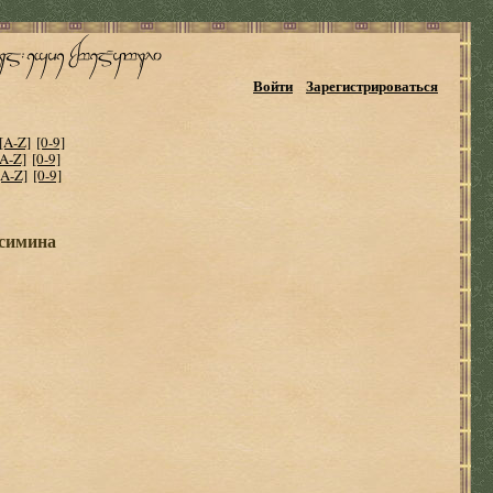
Войти
Зарегистрироваться
[A-Z]
[0-9]
[A-Z]
[0-9]
[A-Z]
[0-9]
ссимина