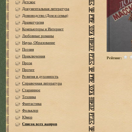
Детское
Документальная литература
Домоводство (Дом и семья)
Драматургия
Компьютеры и Интернет
Любовные романы
Наука, Образование
Поэзия
Приключения
Рейтинг:
Проза
Прочее
Религия и духовность
Справочная литература
Старинное
Техника
Фантастика
Фольклор
Юмор
Список всех жанров