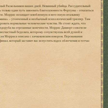
ный Раскольников наших дней. Невинный убийца. Рассудительный
 только один путь завоевать благосклонность Фортуны – отказаться
ную. Моррис похищает влюбленную в него юную итальянку
имина» – утонченный и необычный психологический триллер. Тим
ровать нормальные человеческие чувства. Не стоит ждать, что
с ледоруба на отрезанные конечности. Моррис Дакворт совсем не
н несчастный бедолага, которому сочувствуешь всей душой и
ссея Морриса описана с хичкоковским юмором. Переживания
финал, который заставит вас испустить вздох облегчения и тотчас