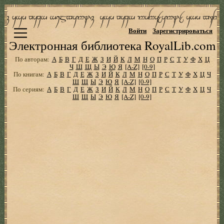
Войти
Зарегистрироваться
Электронная библиотека RoyalLib.com
По авторам:
А
Б
В
Г
Д
Е
Ж
З
И
Й
К
Л
М
Н
О
П
Р
С
Т
У
Ф
Х
Ц
Ч
Ш
Щ
Ы
Э
Ю
Я
[A-Z]
[0-9]
По книгам:
А
Б
В
Г
Д
Е
Ж
З
И
Й
К
Л
М
Н
О
П
Р
С
Т
У
Ф
Х
Ц
Ч
Ш
Щ
Ы
Э
Ю
Я
[A-Z]
[0-9]
По сериям:
А
Б
В
Г
Д
Е
Ж
З
И
Й
К
Л
М
Н
О
П
Р
С
Т
У
Ф
Х
Ц
Ч
Ш
Щ
Ы
Э
Ю
Я
[A-Z]
[0-9]