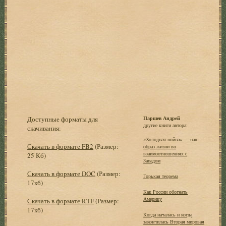
Доступные форматы для
Паршев Андрей
другие книги автора:
скачивания:
«Холодная война» — наш
Скачать в формате FB2
(Размер:
образ жизни во
взаимоотношениях с
25 Кб)
Западом
Скачать в формате DOC
(Размер:
Горькая теорема
17кб)
Как России обогнать
Америку
Скачать в формате RTF
(Размер:
17кб)
Когда началась и когда
закончилась Вторая мировая