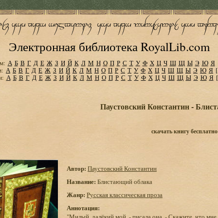
Электронная библиотека RoyalLib.com
м:
А
Б
В
Г
Д
Е
Ж
З
И
Й
К
Л
М
Н
О
П
Р
С
Т
У
Ф
Х
Ц
Ч
Ш
Щ
Ы
Э
Ю
Я
м:
А
Б
В
Г
Д
Е
Ж
З
И
Й
К
Л
М
Н
О
П
Р
С
Т
У
Ф
Х
Ц
Ч
Ш
Щ
Ы
Э
Ю
Я
м:
А
Б
В
Г
Д
Е
Ж
З
И
Й
К
Л
М
Н
О
П
Р
С
Т
У
Ф
Х
Ц
Ч
Ш
Щ
Ы
Э
Ю
Я
Паустовский Константин - Блис
скачать книгу бесплатно
Автор:
Паустовский Константин
Название:
Блистающий облака
Жанр:
Русская классическая проза
Аннотация:
"Милый, далёкий мой, - писала она. - Скажите, что мне