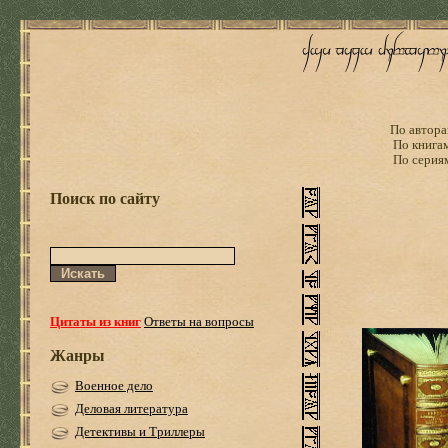
По автора
По книга
По серия
Поиск по сайту
Цитаты из книг
Ответы на вопросы
Жанры
Военное дело
Деловая литература
Детективы и Триллеры