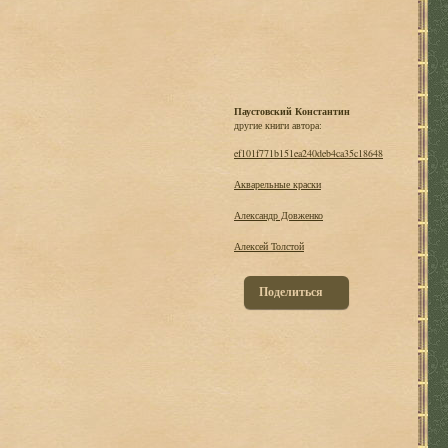
Паустовский Константин
другие книги автора:
ef101f771b151ea240deb4ca35c18648
Акварельные краски
Александр Довженко
Алексей Толстой
Поделиться