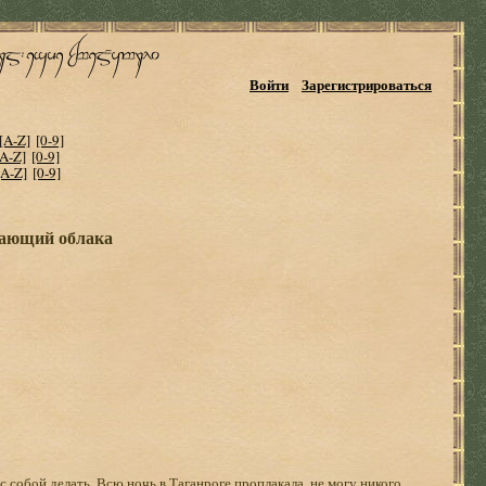
Войти
Зарегистрироваться
[A-Z]
[0-9]
[A-Z]
[0-9]
[A-Z]
[0-9]
тающий облака
 с собой делать. Всю ночь в Таганроге проплакала, не могу никого