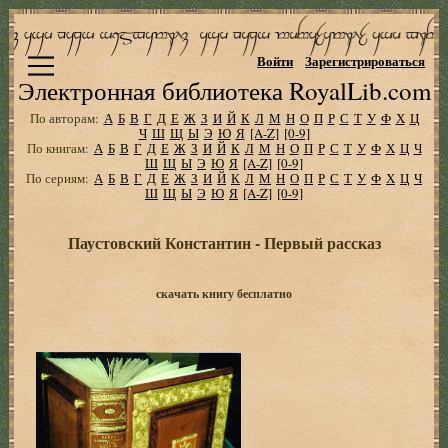
Войти
Зарегистрироваться
Электронная библиотека RoyalLib.com
По авторам:
А
Б
В
Г
Д
Е
Ж
З
И
Й
К
Л
М
Н
О
П
Р
С
Т
У
Ф
Х
Ц
Ч
Ш
Щ
Ы
Э
Ю
Я
[A-Z]
[0-9]
По книгам:
А
Б
В
Г
Д
Е
Ж
З
И
Й
К
Л
М
Н
О
П
Р
С
Т
У
Ф
Х
Ц
Ч
Ш
Щ
Ы
Э
Ю
Я
[A-Z]
[0-9]
По сериям:
А
Б
В
Г
Д
Е
Ж
З
И
Й
К
Л
М
Н
О
П
Р
С
Т
У
Ф
Х
Ц
Ч
Ш
Щ
Ы
Э
Ю
Я
[A-Z]
[0-9]
Паустовский Константин - Первый рассказ
скачать книгу бесплатно