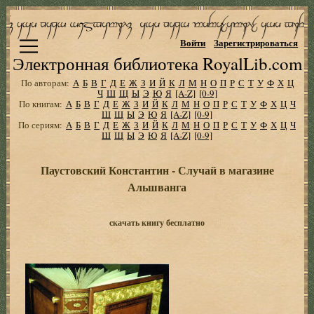
Войти
Зарегистрироваться
Электронная библиотека RoyalLib.com
По авторам:
А
Б
В
Г
Д
Е
Ж
З
И
Й
К
Л
М
Н
О
П
Р
С
Т
У
Ф
Х
Ц
Ч
Ш
Щ
Ы
Э
Ю
Я
[A-Z]
[0-9]
По книгам:
А
Б
В
Г
Д
Е
Ж
З
И
Й
К
Л
М
Н
О
П
Р
С
Т
У
Ф
Х
Ц
Ч
Ш
Щ
Ы
Э
Ю
Я
[A-Z]
[0-9]
По сериям:
А
Б
В
Г
Д
Е
Ж
З
И
Й
К
Л
М
Н
О
П
Р
С
Т
У
Ф
Х
Ц
Ч
Ш
Щ
Ы
Э
Ю
Я
[A-Z]
[0-9]
Паустовский Константин - Случай в магазине
Альшванга
скачать книгу бесплатно