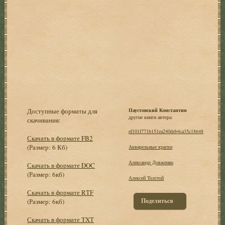
Доступные форматы для
Паустовский Константин
другие книги автора:
скачивания:
ef101f771b151ea240deb4ca35c18648
Скачать в формате FB2
(Размер: 6 Кб)
Акварельные краски
Александр Довженко
Скачать в формате DOC
(Размер: 6кб)
Алексей Толстой
Скачать в формате RTF
Поделиться
(Размер: 6кб)
Скачать в формате TXT