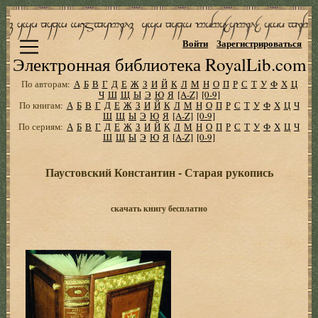
Войти
Зарегистрироваться
Электронная библиотека RoyalLib.com
По авторам:
А
Б
В
Г
Д
Е
Ж
З
И
Й
К
Л
М
Н
О
П
Р
С
Т
У
Ф
Х
Ц
Ч
Ш
Щ
Ы
Э
Ю
Я
[A-Z]
[0-9]
По книгам:
А
Б
В
Г
Д
Е
Ж
З
И
Й
К
Л
М
Н
О
П
Р
С
Т
У
Ф
Х
Ц
Ч
Ш
Щ
Ы
Э
Ю
Я
[A-Z]
[0-9]
По сериям:
А
Б
В
Г
Д
Е
Ж
З
И
Й
К
Л
М
Н
О
П
Р
С
Т
У
Ф
Х
Ц
Ч
Ш
Щ
Ы
Э
Ю
Я
[A-Z]
[0-9]
Паустовский Константин - Старая рукопись
скачать книгу бесплатно