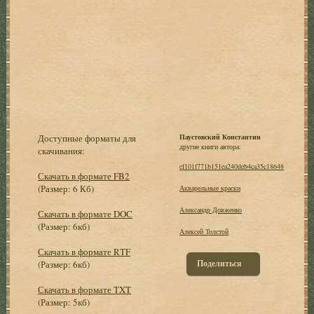
Доступные форматы для
Паустовский Константин
другие книги автора:
скачивания:
ef101f771b151ea240deb4ca35c18648
Скачать в формате FB2
(Размер: 6 Кб)
Акварельные краски
Александр Довженко
Скачать в формате DOC
(Размер: 6кб)
Алексей Толстой
Скачать в формате RTF
Поделиться
(Размер: 6кб)
Скачать в формате TXT
(Размер: 5кб)