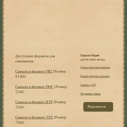
Доступные форматы для
Павлов Юрий
другие книги автора:
скачивания:
Fronto-temporal dementia
Скачать в формате FB2
(Размер:
83 Кб)
Fronto-temporal dementiy
Latentis (СИ)
Скачать в формате DOC
(Размер:
22кб)
Ведьмина травка
Скачать в формате RTF
(Размер:
Поделиться
22кб)
Скачать в формате TXT
(Размер:
73кб)