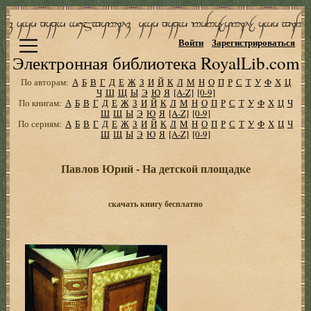
Войти
Зарегистрироваться
Электронная библиотека RoyalLib.com
По авторам:
А
Б
В
Г
Д
Е
Ж
З
И
Й
К
Л
М
Н
О
П
Р
С
Т
У
Ф
Х
Ц
Ч
Ш
Щ
Ы
Э
Ю
Я
[A-Z]
[0-9]
По книгам:
А
Б
В
Г
Д
Е
Ж
З
И
Й
К
Л
М
Н
О
П
Р
С
Т
У
Ф
Х
Ц
Ч
Ш
Щ
Ы
Э
Ю
Я
[A-Z]
[0-9]
По сериям:
А
Б
В
Г
Д
Е
Ж
З
И
Й
К
Л
М
Н
О
П
Р
С
Т
У
Ф
Х
Ц
Ч
Ш
Щ
Ы
Э
Ю
Я
[A-Z]
[0-9]
Павлов Юрий - На детской площадке
скачать книгу бесплатно