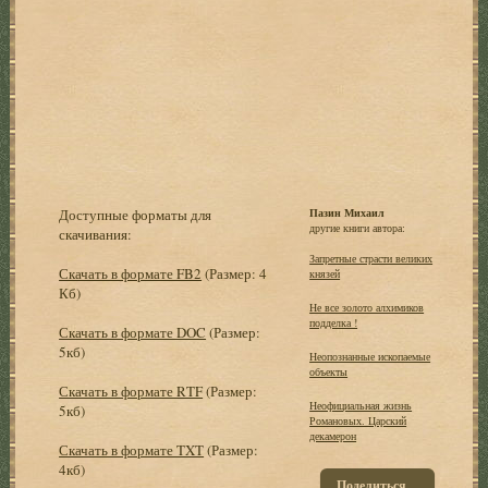
Доступные форматы для
Пазин Михаил
другие книги автора:
скачивания:
Запретные страсти великих
Скачать в формате FB2
(Размер: 4
князей
Кб)
Не все золото алхимиков
подделка !
Скачать в формате DOC
(Размер:
5кб)
Неопознанные ископаемые
объекты
Скачать в формате RTF
(Размер:
Неофициальная жизнь
5кб)
Романовых. Царский
декамерон
Скачать в формате TXT
(Размер:
4кб)
Поделиться