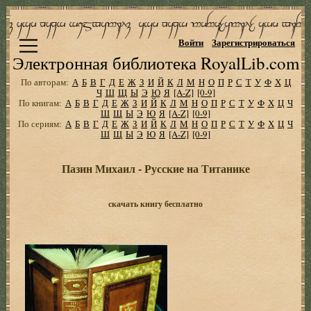
Войти
Зарегистрироваться
Электронная библиотека RoyalLib.com
По авторам:
А
Б
В
Г
Д
Е
Ж
З
И
Й
К
Л
М
Н
О
П
Р
С
Т
У
Ф
Х
Ц
Ч
Ш
Щ
Ы
Э
Ю
Я
[A-Z]
[0-9]
По книгам:
А
Б
В
Г
Д
Е
Ж
З
И
Й
К
Л
М
Н
О
П
Р
С
Т
У
Ф
Х
Ц
Ч
Ш
Щ
Ы
Э
Ю
Я
[A-Z]
[0-9]
По сериям:
А
Б
В
Г
Д
Е
Ж
З
И
Й
К
Л
М
Н
О
П
Р
С
Т
У
Ф
Х
Ц
Ч
Ш
Щ
Ы
Э
Ю
Я
[A-Z]
[0-9]
Пазин Михаил - Русские на Титанике
скачать книгу бесплатно