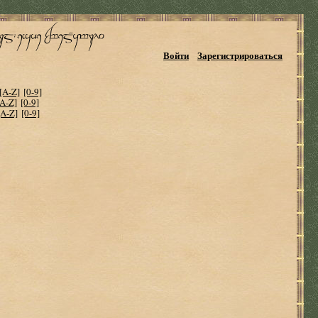
Войти
Зарегистрироваться
[A-Z]
[0-9]
[A-Z]
[0-9]
[A-Z]
[0-9]