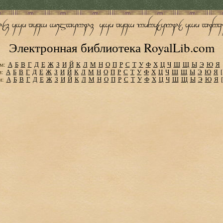
Электронная библиотека RoyalLib.com
м:
А
Б
В
Г
Д
Е
Ж
З
И
Й
К
Л
М
Н
О
П
Р
С
Т
У
Ф
Х
Ц
Ч
Ш
Щ
Ы
Э
Ю
Я
м:
А
Б
В
Г
Д
Е
Ж
З
И
Й
К
Л
М
Н
О
П
Р
С
Т
У
Ф
Х
Ц
Ч
Ш
Щ
Ы
Э
Ю
Я
м:
А
Б
В
Г
Д
Е
Ж
З
И
Й
К
Л
М
Н
О
П
Р
С
Т
У
Ф
Х
Ц
Ч
Ш
Щ
Ы
Э
Ю
Я