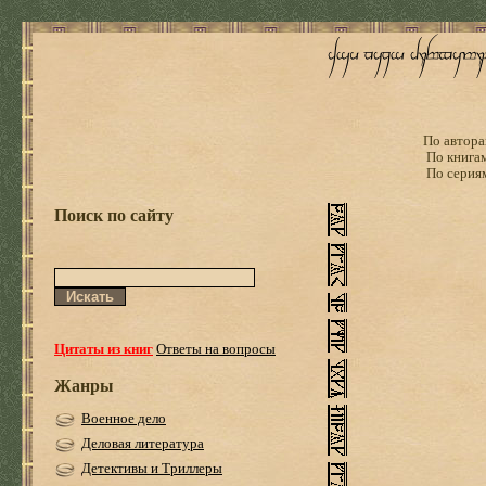
По автора
По книга
По серия
Поиск по сайту
Цитаты из книг
Ответы на вопросы
Жанры
Военное дело
Деловая литература
Детективы и Триллеры