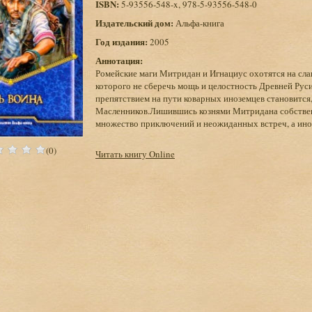
ISBN:
5-93556-548-x, 978-5-93556-548-0
Издательский дом:
Альфа-книга
Год издания:
2005
Аннотация:
Ромейские маги Митридан и Игнациус охотятся на слав
которого не сберечь мощь и целостность Древней Рус
препятствием на пути коварных иноземцев становится,
Масленников.Лишившись кознями Митридана собственн
множество приключений и неожиданных встреч, а ино
(0)
Читать книгу Online