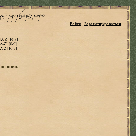
Войти
Зарегистрироваться
[A-Z]
[0-9]
[A-Z]
[0-9]
[A-Z]
[0-9]
ень воина