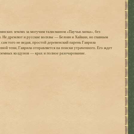
янских землях за могучим талисманом «Паучья лапка», без
и. Не дремлют и русские волхвы — Белоян и Хайкин, но главным
 сам того не ведая, простой деревенский парень Гаврила
ой тени, Гаврила отправляется на поиски утраченного. Его ждет
земных колдунов — крах и полное разочарование.