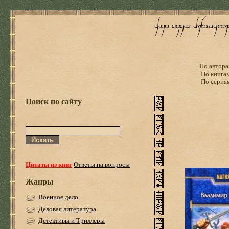
По автора
По книга
По серия
Поиск по сайту
Цитаты из книг
Ответы на вопросы
Жанры
Военное дело
Деловая литература
Детективы и Триллеры