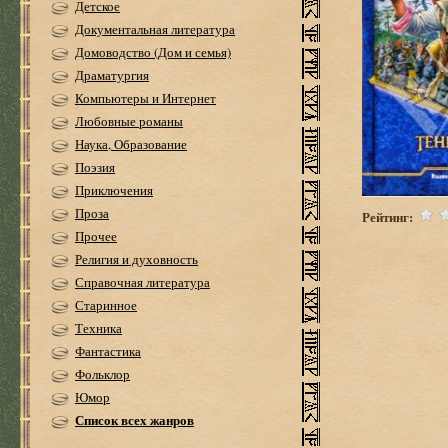
Детское
Документальная литература
Домоводство (Дом и семья)
Драматургия
Компьютеры и Интернет
Любовные романы
Наука, Образование
Поэзия
Приключения
Проза
Рейтинг:
Прочее
Религия и духовность
Справочная литература
Старинное
Техника
Фантастика
Фольклор
Юмор
Список всех жанров