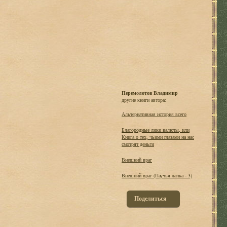
Перемолотов Владимир
другие книги автора:
Альтернативная история всего
Благородные лики валюты, или
Книга о тех, чьими глазами на нас
смотрят деньги
Внешний враг
Внешний враг (Паучья лапка - 3)
Поделиться