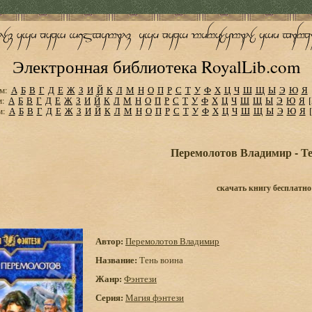
Электронная библиотека RoyalLib.com
м:
А
Б
В
Г
Д
Е
Ж
З
И
Й
К
Л
М
Н
О
П
Р
С
Т
У
Ф
Х
Ц
Ч
Ш
Щ
Ы
Э
Ю
Я
м:
А
Б
В
Г
Д
Е
Ж
З
И
Й
К
Л
М
Н
О
П
Р
С
Т
У
Ф
Х
Ц
Ч
Ш
Щ
Ы
Э
Ю
Я
м:
А
Б
В
Г
Д
Е
Ж
З
И
Й
К
Л
М
Н
О
П
Р
С
Т
У
Ф
Х
Ц
Ч
Ш
Щ
Ы
Э
Ю
Я
Перемолотов Владимир - Т
скачать книгу бесплатно
Автор:
Перемолотов Владимир
Название:
Тень воина
Жанр:
Фэнтези
Серия:
Магия фэнтези