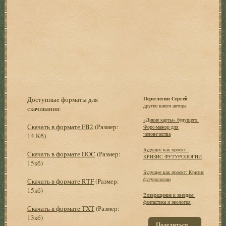
Доступные форматы для
Переслегин Сергей
другие книги автора:
скачивания:
«Дикие карты» будущего.
Скачать в формате FB2
(Размер:
Форс-мажор для
человечества
14 Кб)
Будущее как проект -
Скачать в формате DOC
(Размер:
КРИЗИС ФУТУРОЛОГИИ
15кб)
Будущее как проект: Кризис
футурологии
Скачать в формате RTF
(Размер:
15кб)
Возвращение к звездам:
фантастика и эвология
Скачать в формате TXT
(Размер:
13кб)
Поделиться