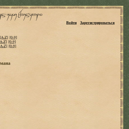
Войти
Зарегистрироваться
[A-Z]
[0-9]
[A-Z]
[0-9]
[A-Z]
[0-9]
умана