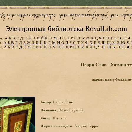
Электронная библиотека RoyalLib.com
м:
А
Б
В
Г
Д
Е
Ж
З
И
Й
К
Л
М
Н
О
П
Р
С
Т
У
Ф
Х
Ц
Ч
Ш
Щ
Ы
Э
Ю
Я
м:
А
Б
В
Г
Д
Е
Ж
З
И
Й
К
Л
М
Н
О
П
Р
С
Т
У
Ф
Х
Ц
Ч
Ш
Щ
Ы
Э
Ю
Я
м:
А
Б
В
Г
Д
Е
Ж
З
И
Й
К
Л
М
Н
О
П
Р
С
Т
У
Ф
Х
Ц
Ч
Ш
Щ
Ы
Э
Ю
Я
Перри Стив - Хозяин т
скачать книгу бесплатно
Автор:
Перри Стив
Название:
Хозяин тумана
Жанр:
Фэнтези
Издательский дом:
Азбука, Терра