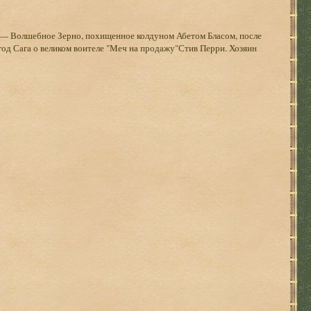
 — Волшебное Зерно, похищенное колдуном Абетом Бласом, после
год Сага о великом воителе "Меч на продажу"Стив Перри. Хозяин