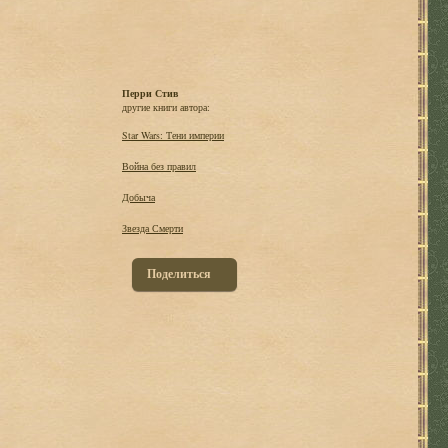
Перри Стив
другие книги автора:
Star Wars: Тени империи
Война без правил
Добыча
Звезда Смерти
Поделиться