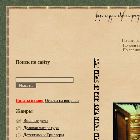
По автора
По книга
По серия
Поиск по сайту
Цитаты из книг
Ответы на вопросы
Жанры
Военное дело
Деловая литература
Детективы и Триллеры