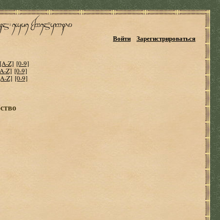
Войти
Зарегистрироваться
[A-Z]
[0-9]
[A-Z]
[0-9]
[A-Z]
[0-9]
ство