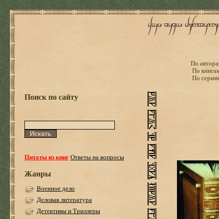
По автора
По книга
По серия
Поиск по сайту
Цитаты из книг
Ответы на вопросы
Жанры
Военное дело
Деловая литература
Детективы и Триллеры