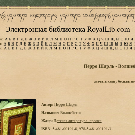
Электронная библиотека RoyalLib.com
м:
А
Б
В
Г
Д
Е
Ж
З
И
Й
К
Л
М
Н
О
П
Р
С
Т
У
Ф
Х
Ц
Ч
Ш
Щ
Ы
Э
Ю
Я
м:
А
Б
В
Г
Д
Е
Ж
З
И
Й
К
Л
М
Н
О
П
Р
С
Т
У
Ф
Х
Ц
Ч
Ш
Щ
Ы
Э
Ю
Я
м:
А
Б
В
Г
Д
Е
Ж
З
И
Й
К
Л
М
Н
О
П
Р
С
Т
У
Ф
Х
Ц
Ч
Ш
Щ
Ы
Э
Ю
Я
Перро Шарль - Волшеб
скачать книгу бесплатно
Автор:
Перро Шарль
Название:
Волшебство
Жанр:
Детская литература: прочее
ISBN:
5-481-00191-8, 978-5-481-00191-3