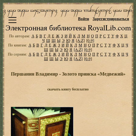
Войти
Зарегистрироваться
Электронная библиотека RoyalLib.com
По авторам:
А
Б
В
Г
Д
Е
Ж
З
И
Й
К
Л
М
Н
О
П
Р
С
Т
У
Ф
Х
Ц
Ч
Ш
Щ
Ы
Э
Ю
Я
[A-Z]
[0-9]
По книгам:
А
Б
В
Г
Д
Е
Ж
З
И
Й
К
Л
М
Н
О
П
Р
С
Т
У
Ф
Х
Ц
Ч
Ш
Щ
Ы
Э
Ю
Я
[A-Z]
[0-9]
По сериям:
А
Б
В
Г
Д
Е
Ж
З
И
Й
К
Л
М
Н
О
П
Р
С
Т
У
Ф
Х
Ц
Ч
Ш
Щ
Ы
Э
Ю
Я
[A-Z]
[0-9]
Першанин Владимир - Золото прииска «Медвежий»
скачать книгу бесплатно