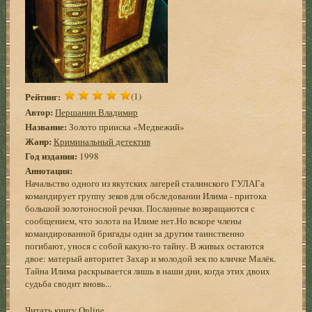
Рейтинг:
(1)
Автор:
Першанин Владимир
Название:
Золото прииска «Медвежий»
Жанр:
Криминальный детектив
Год издания:
1998
Аннотация:
Начальство одного из якутских лагерей сталинского ГУЛАГа
командирует группу зеков для обследовании Илима - притока
большой золотоносной речки. Посланные возвращаются с
сообщением, что золота на Илиме нет.Но вскоре члены
командированной бригады один за другим таинственно
погибают, унося с собой какую-то тайну. В живых остаются
двое: матерый авторитет Захар и молодой зек по кличке Малёк.
Тайна Илима раскрывается лишь в наши дни, когда этих двоих
судьба сводит вновь...
Читать книгу Online