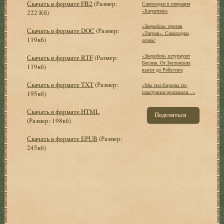
Скачать в формате FB2
(Размер:
Самоходки в операции
«Багратион»
222 Кб)
«Зверобои» против
Скачать в формате DOC
(Размер:
«Тигров». Самоходки,
119кб)
огонь!
«Зверобои» штурмуют
Скачать в формате RTF
(Размер:
Берлин. От Зееловских
119кб)
высот до Рейхстага
Скачать в формате TXT
(Размер:
«Мы пол-Европы по-
пластунски пропахали...»
195кб)
Скачать в формате HTML
Поделиться
(Размер: 198кб)
Скачать в формате EPUB
(Размер:
245кб)