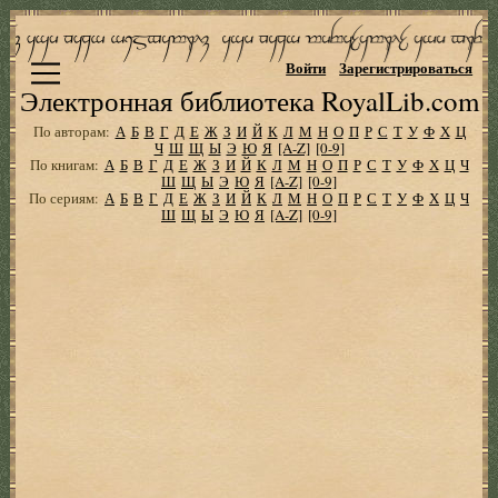
Войти
Зарегистрироваться
Электронная библиотека RoyalLib.com
По авторам:
А
Б
В
Г
Д
Е
Ж
З
И
Й
К
Л
М
Н
О
П
Р
С
Т
У
Ф
Х
Ц
Ч
Ш
Щ
Ы
Э
Ю
Я
[A-Z]
[0-9]
По книгам:
А
Б
В
Г
Д
Е
Ж
З
И
Й
К
Л
М
Н
О
П
Р
С
Т
У
Ф
Х
Ц
Ч
Ш
Щ
Ы
Э
Ю
Я
[A-Z]
[0-9]
По сериям:
А
Б
В
Г
Д
Е
Ж
З
И
Й
К
Л
М
Н
О
П
Р
С
Т
У
Ф
Х
Ц
Ч
Ш
Щ
Ы
Э
Ю
Я
[A-Z]
[0-9]