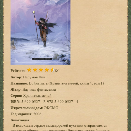
Рейтинг:
(5)
Автор:
Перумов Ник
Название:
Война мага (Хранитель мечей, книга 4, том 1)
Жанр:
Научная фантастика
Серия:
Хранитель мечей
ISBN:
5-699-05271-2, 978-5-699-05271-4
Издательский дом:
ЭКСМО
Год издания:
2006
Аннотация:
В иссохшем сердце салладорской пустыни отправляются
кровавые обряды - последователи Эвенгара, величайшего из