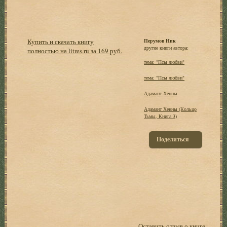
Купить и скачать книгу
Перумов Ник
другие книги автора:
полностью на litres.ru за 169 руб.
тема: "Псы любви"
тема: "Псы любви"
Адамант Хенны
Адамант Хенны (Кольцо
Тьмы, Книга 3)
Поделиться
Оставить отзыв о книге