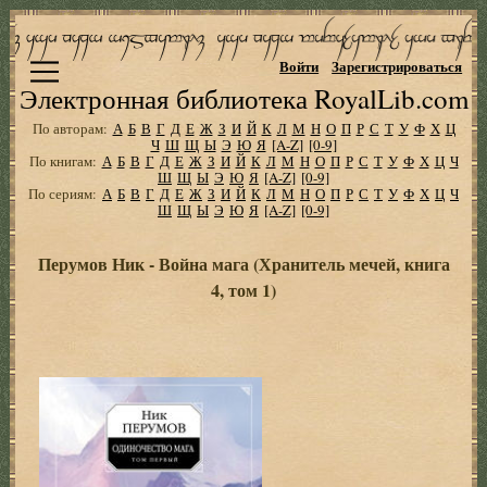
Войти
Зарегистрироваться
Электронная библиотека RoyalLib.com
По авторам:
А
Б
В
Г
Д
Е
Ж
З
И
Й
К
Л
М
Н
О
П
Р
С
Т
У
Ф
Х
Ц
Ч
Ш
Щ
Ы
Э
Ю
Я
[A-Z]
[0-9]
По книгам:
А
Б
В
Г
Д
Е
Ж
З
И
Й
К
Л
М
Н
О
П
Р
С
Т
У
Ф
Х
Ц
Ч
Ш
Щ
Ы
Э
Ю
Я
[A-Z]
[0-9]
По сериям:
А
Б
В
Г
Д
Е
Ж
З
И
Й
К
Л
М
Н
О
П
Р
С
Т
У
Ф
Х
Ц
Ч
Ш
Щ
Ы
Э
Ю
Я
[A-Z]
[0-9]
Перумов Ник - Война мага (Хранитель мечей, книга
4, том 1)