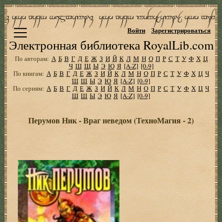
Войти
Зарегистрироваться
Электронная библиотека RoyalLib.com
По авторам:
А
Б
В
Г
Д
Е
Ж
З
И
Й
К
Л
М
Н
О
П
Р
С
Т
У
Ф
Х
Ц
Ч
Ш
Щ
Ы
Э
Ю
Я
[A-Z]
[0-9]
По книгам:
А
Б
В
Г
Д
Е
Ж
З
И
Й
К
Л
М
Н
О
П
Р
С
Т
У
Ф
Х
Ц
Ч
Ш
Щ
Ы
Э
Ю
Я
[A-Z]
[0-9]
По сериям:
А
Б
В
Г
Д
Е
Ж
З
И
Й
К
Л
М
Н
О
П
Р
С
Т
У
Ф
Х
Ц
Ч
Ш
Щ
Ы
Э
Ю
Я
[A-Z]
[0-9]
Перумов Ник - Враг неведом (ТехноМагия - 2)