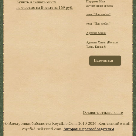
Купить и скачать книгу
Перумов Ник
другие книги автора:
полностью на litres.ru за 169 руб.
тема: "Псы любви"
тема: "Псы любви"
Адамант Хенны
Адамант Хенны (Кольцо
Тьмы, Книга 3)
Поделиться
Оставить отзыв о книге
© Электронная библиотека RoyalLib.Com, 2010-2026. Контактный e-mail:
royallib.ru@gmail.com
|
Авторам и правообладателям