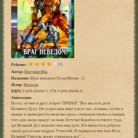
Рейтинг:
(3)
Автор:
Перумов Ник
Название:
Враг неведом (ТехноМагия - 2)
Жанр:
Фэнтези
ISBN:
5-699-00496-3, 978-5-699-00496-6
Аннотация:
Пусть; он мне и друг, и брат! ПРОЛОГ "Все мы есть дети
Великого Духа. Он создал наш мирг и всех нас, и кланы, чтобы в
правде и праведности жили мы здесь, совершенствуясь и ожидая
того дня, когда придут за нами Летучие Корабли и отвезут туда,
где Великий Дух изложит нам наш долг. И в милости и доброте
своей дал он нам мудрых Учителей. И первым из них был Исса,
Великий Учитель, коему открылось все". ...