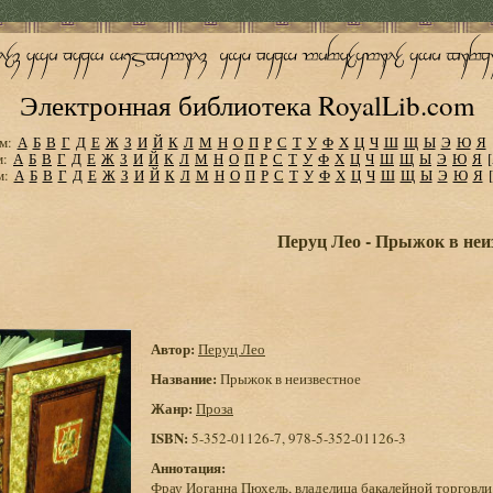
Электронная библиотека RoyalLib.com
м:
А
Б
В
Г
Д
Е
Ж
З
И
Й
К
Л
М
Н
О
П
Р
С
Т
У
Ф
Х
Ц
Ч
Ш
Щ
Ы
Э
Ю
Я
м:
А
Б
В
Г
Д
Е
Ж
З
И
Й
К
Л
М
Н
О
П
Р
С
Т
У
Ф
Х
Ц
Ч
Ш
Щ
Ы
Э
Ю
Я
м:
А
Б
В
Г
Д
Е
Ж
З
И
Й
К
Л
М
Н
О
П
Р
С
Т
У
Ф
Х
Ц
Ч
Ш
Щ
Ы
Э
Ю
Я
Перуц Лео - Прыжок в неи
Автор:
Перуц Лео
Название:
Прыжок в неизвестное
Жанр:
Проза
ISBN:
5-352-01126-7, 978-5-352-01126-3
Аннотация:
Фрау Иоганна Пюхель, владелица бакалейной торговли н