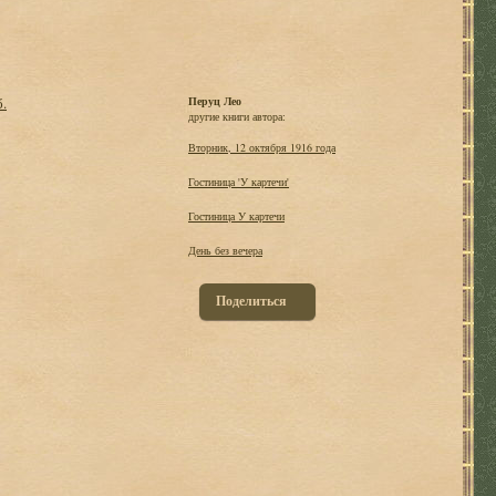
б.
Перуц Лео
другие книги автора:
Вторник, 12 октября 1916 года
Гостиница 'У картечи'
Гостиница У картечи
День без вечера
Поделиться