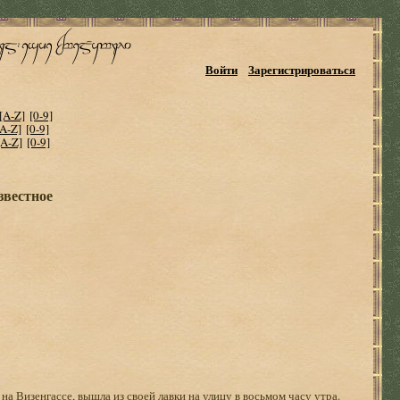
Войти
Зарегистрироваться
[A-Z]
[0-9]
[A-Z]
[0-9]
[A-Z]
[0-9]
звестное
а Визенгассе, вышла из своей лавки на улицу в восьмом часу утра.