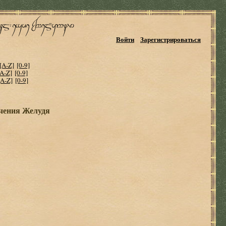
Войти
Зарегистрироваться
[A-Z]
[0-9]
[A-Z]
[0-9]
[A-Z]
[0-9]
чения Желудя