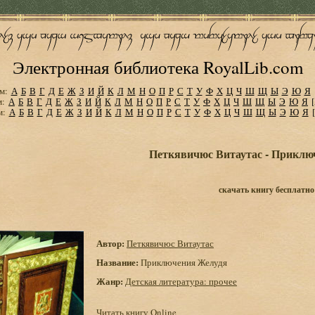
Электронная библиотека RoyalLib.com
м:
А
Б
В
Г
Д
Е
Ж
З
И
Й
К
Л
М
Н
О
П
Р
С
Т
У
Ф
Х
Ц
Ч
Ш
Щ
Ы
Э
Ю
Я
м:
А
Б
В
Г
Д
Е
Ж
З
И
Й
К
Л
М
Н
О
П
Р
С
Т
У
Ф
Х
Ц
Ч
Ш
Щ
Ы
Э
Ю
Я
м:
А
Б
В
Г
Д
Е
Ж
З
И
Й
К
Л
М
Н
О
П
Р
С
Т
У
Ф
Х
Ц
Ч
Ш
Щ
Ы
Э
Ю
Я
Петкявичюс Витаутас - Приклю
скачать книгу бесплатно
Автор:
Петкявичюс Витаутас
Название:
Приключения Желудя
Жанр:
Детская литература: прочее
Читать книгу Online