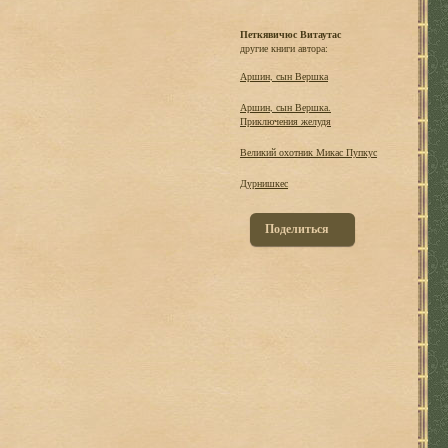
Петкявичюс Витаутас
другие книги автора:
Аршин, сын Вершка
Аршин, сын Вершка.
Приключения желудя
Великий охотник Микас Пупкус
Дурнишкес
Поделиться