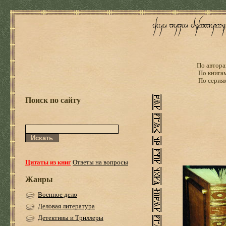
По автора
По книга
По серия
Поиск по сайту
Цитаты из книг
Ответы на вопросы
Жанры
Военное дело
Деловая литература
Детективы и Триллеры