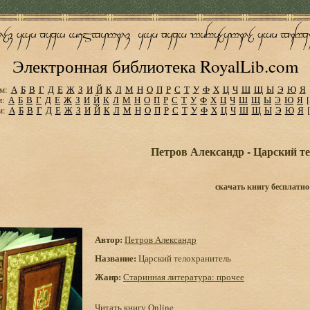
Электронная библиотека RoyalLib.com
м:
А
Б
В
Г
Д
Е
Ж
З
И
Й
К
Л
М
Н
О
П
Р
С
Т
У
Ф
Х
Ц
Ч
Ш
Щ
Ы
Э
Ю
Я
м:
А
Б
В
Г
Д
Е
Ж
З
И
Й
К
Л
М
Н
О
П
Р
С
Т
У
Ф
Х
Ц
Ч
Ш
Щ
Ы
Э
Ю
Я
м:
А
Б
В
Г
Д
Е
Ж
З
И
Й
К
Л
М
Н
О
П
Р
С
Т
У
Ф
Х
Ц
Ч
Ш
Щ
Ы
Э
Ю
Я
Петров Александр - Царский т
скачать книгу бесплатно
Автор:
Петров Александр
Название:
Царский телохранитель
Жанр:
Старинная литература: прочее
Читать книгу Online