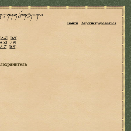
Войти
Зарегистрироваться
[A-Z]
[0-9]
[A-Z]
[0-9]
[A-Z]
[0-9]
елохранитель