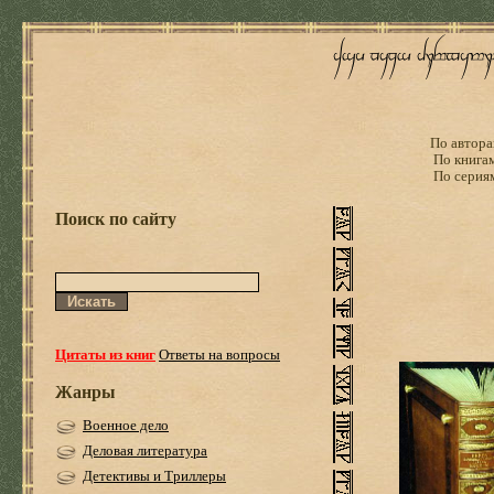
По автора
По книга
По серия
Поиск по сайту
Цитаты из книг
Ответы на вопросы
Жанры
Военное дело
Деловая литература
Детективы и Триллеры