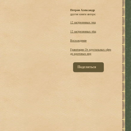
Петров Александр
другие книги автора:
12 застреленных тещ
12 застрелянных тёщ
Восхождение
Гравитация От хрустальных сфер
до кротовых нор
Поделиться