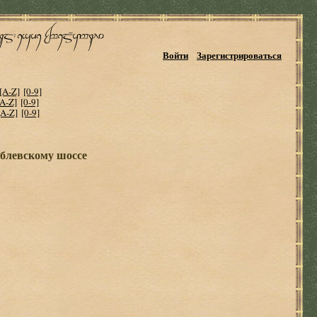
Войти
Зарегистрироваться
[A-Z]
[0-9]
[A-Z]
[0-9]
[A-Z]
[0-9]
ублевскому шоссе