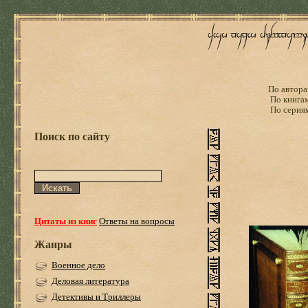
По автора
По книга
По серия
Поиск по сайту
Цитаты из книг
Ответы на вопросы
Жанры
Военное дело
Деловая литература
Детективы и Триллеры