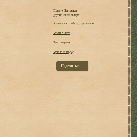
Пьецух Вячеслав
другие книги автора:
А что у вас, ребята, в рюкзаках
Базон Хиггса
Бог в городе
Бухало и террор
Поделиться