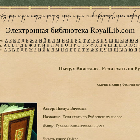
Электронная библиотека RoyalLib.com
м:
А
Б
В
Г
Д
Е
Ж
З
И
Й
К
Л
М
Н
О
П
Р
С
Т
У
Ф
Х
Ц
Ч
Ш
Щ
Ы
Э
Ю
Я
м:
А
Б
В
Г
Д
Е
Ж
З
И
Й
К
Л
М
Н
О
П
Р
С
Т
У
Ф
Х
Ц
Ч
Ш
Щ
Ы
Э
Ю
Я
м:
А
Б
В
Г
Д
Е
Ж
З
И
Й
К
Л
М
Н
О
П
Р
С
Т
У
Ф
Х
Ц
Ч
Ш
Щ
Ы
Э
Ю
Я
Пьецух Вячеслав - Если ехать по Р
скачать книгу бесплатно
Автор:
Пьецух Вячеслав
Название:
Если ехать по Рублевскому шоссе
Жанр:
Русская классическая проза
Читать книгу Online