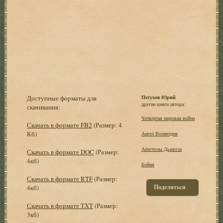
Доступные форматы для
Петухов Юрий
другие книги автора:
скачивания:
Четвертая мировая война
Скачать в формате FB2
(Размер: 4
Кб)
Ангел Возмездия
Апостолы Дьявола
Скачать в формате DOC
(Размер:
4кб)
Бойня
Скачать в формате RTF
(Размер:
Поделиться
4кб)
Скачать в формате TXT
(Размер:
3кб)