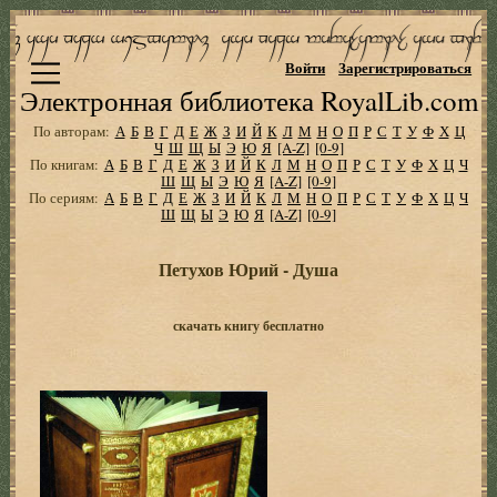
Войти
Зарегистрироваться
Электронная библиотека RoyalLib.com
По авторам:
А
Б
В
Г
Д
Е
Ж
З
И
Й
К
Л
М
Н
О
П
Р
С
Т
У
Ф
Х
Ц
Ч
Ш
Щ
Ы
Э
Ю
Я
[A-Z]
[0-9]
По книгам:
А
Б
В
Г
Д
Е
Ж
З
И
Й
К
Л
М
Н
О
П
Р
С
Т
У
Ф
Х
Ц
Ч
Ш
Щ
Ы
Э
Ю
Я
[A-Z]
[0-9]
По сериям:
А
Б
В
Г
Д
Е
Ж
З
И
Й
К
Л
М
Н
О
П
Р
С
Т
У
Ф
Х
Ц
Ч
Ш
Щ
Ы
Э
Ю
Я
[A-Z]
[0-9]
Петухов Юрий - Душа
скачать книгу бесплатно