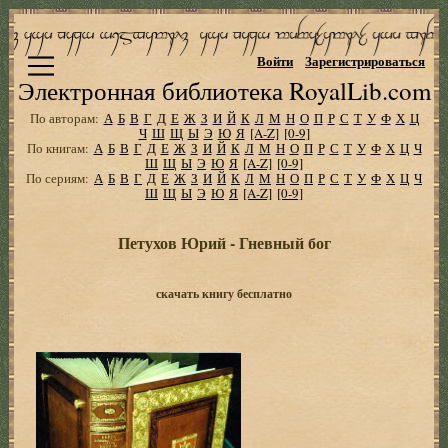
Войти
Зарегистрироваться
Электронная библиотека RoyalLib.com
По авторам:
А
Б
В
Г
Д
Е
Ж
З
И
Й
К
Л
М
Н
О
П
Р
С
Т
У
Ф
Х
Ц
Ч
Ш
Щ
Ы
Э
Ю
Я
[A-Z]
[0-9]
По книгам:
А
Б
В
Г
Д
Е
Ж
З
И
Й
К
Л
М
Н
О
П
Р
С
Т
У
Ф
Х
Ц
Ч
Ш
Щ
Ы
Э
Ю
Я
[A-Z]
[0-9]
По сериям:
А
Б
В
Г
Д
Е
Ж
З
И
Й
К
Л
М
Н
О
П
Р
С
Т
У
Ф
Х
Ц
Ч
Ш
Щ
Ы
Э
Ю
Я
[A-Z]
[0-9]
Петухов Юрий - Гневный бог
скачать книгу бесплатно