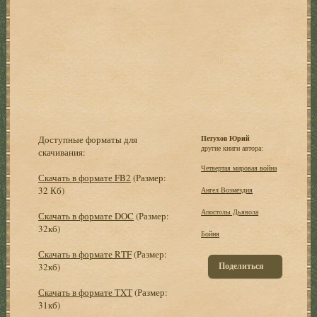
Доступные форматы для
Петухов Юрий
другие книги автора:
скачивания:
Четвертая мировая война
Скачать в формате FB2
(Размер:
32 Кб)
Ангел Возмездия
Апостолы Дьявола
Скачать в формате DOC
(Размер:
32кб)
Бойня
Скачать в формате RTF
(Размер:
Поделиться
32кб)
Скачать в формате TXT
(Размер:
31кб)