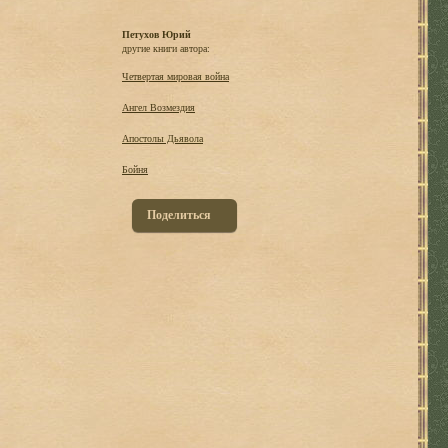
Петухов Юрий
другие книги автора:
Четвертая мировая война
Ангел Возмездия
Апостолы Дьявола
Бойня
Поделиться