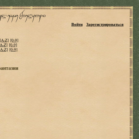
Войти
Зарегистрироваться
[A-Z]
[0-9]
[A-Z]
[0-9]
[A-Z]
[0-9]
фантазии