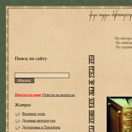
По автора
По книга
По серия
Поиск по сайту
Цитаты из книг
Ответы на вопросы
Жанры
Военное дело
Деловая литература
Детективы и Триллеры