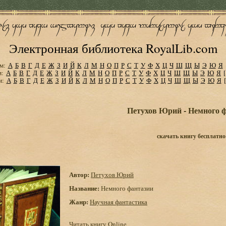
Электронная библиотека RoyalLib.com
м:
А
Б
В
Г
Д
Е
Ж
З
И
Й
К
Л
М
Н
О
П
Р
С
Т
У
Ф
Х
Ц
Ч
Ш
Щ
Ы
Э
Ю
Я
м:
А
Б
В
Г
Д
Е
Ж
З
И
Й
К
Л
М
Н
О
П
Р
С
Т
У
Ф
Х
Ц
Ч
Ш
Щ
Ы
Э
Ю
Я
м:
А
Б
В
Г
Д
Е
Ж
З
И
Й
К
Л
М
Н
О
П
Р
С
Т
У
Ф
Х
Ц
Ч
Ш
Щ
Ы
Э
Ю
Я
Петухов Юрий - Немного 
скачать книгу бесплатно
Автор:
Петухов Юрий
Название:
Немного фантазии
Жанр:
Научная фантастика
Читать книгу Online