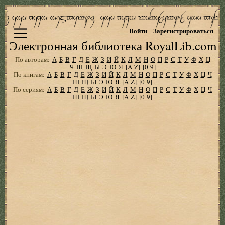
Войти
Зарегистрироваться
Электронная библиотека RoyalLib.com
По авторам:
А
Б
В
Г
Д
Е
Ж
З
И
Й
К
Л
М
Н
О
П
Р
С
Т
У
Ф
Х
Ц
Ч
Ш
Щ
Ы
Э
Ю
Я
[A-Z]
[0-9]
По книгам:
А
Б
В
Г
Д
Е
Ж
З
И
Й
К
Л
М
Н
О
П
Р
С
Т
У
Ф
Х
Ц
Ч
Ш
Щ
Ы
Э
Ю
Я
[A-Z]
[0-9]
По сериям:
А
Б
В
Г
Д
Е
Ж
З
И
Й
К
Л
М
Н
О
П
Р
С
Т
У
Ф
Х
Ц
Ч
Ш
Щ
Ы
Э
Ю
Я
[A-Z]
[0-9]