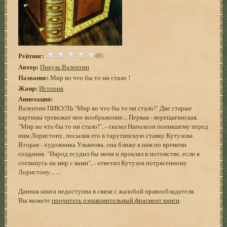
Рейтинг:
(0)
Автор:
Пикуль Валентин
Название:
Мир во что бы то ни стало !
Жанр:
История
Аннотация:
Валентин ПИКУЛЬ "Мир во что бы то ни стало!" Две старые
картины тревожат мое воображение... Первая - верещагинская.
"Мир во что бы то ни стало!", - сказал Наполеон поникшему перед
ним Лористону, посылая его в тарутинскую ставку Кутузова.
Вторая - художника Ульянова, она ближе к нам по времени
создания. "Народ осудил бы меня и проклял в потомстве, если я
соглашусь на мир с вами", - ответил Кутузов потрясенному
Лористону... ...
Данная книга недоступна в связи с жалобой правообладателя.
Вы можете
прочитать ознакомительный фрагмент книги
.