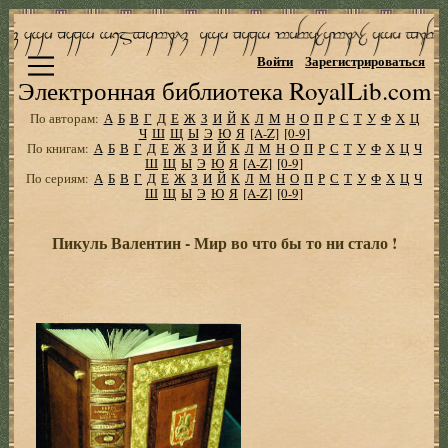
Войти
Зарегистрироваться
Электронная библиотека RoyalLib.com
По авторам:
А
Б
В
Г
Д
Е
Ж
З
И
Й
К
Л
М
Н
О
П
Р
С
Т
У
Ф
Х
Ц
Ч
Ш
Щ
Ы
Э
Ю
Я
[A-Z]
[0-9]
По книгам:
А
Б
В
Г
Д
Е
Ж
З
И
Й
К
Л
М
Н
О
П
Р
С
Т
У
Ф
Х
Ц
Ч
Ш
Щ
Ы
Э
Ю
Я
[A-Z]
[0-9]
По сериям:
А
Б
В
Г
Д
Е
Ж
З
И
Й
К
Л
М
Н
О
П
Р
С
Т
У
Ф
Х
Ц
Ч
Ш
Щ
Ы
Э
Ю
Я
[A-Z]
[0-9]
Пикуль Валентин - Мир во что бы то ни стало !