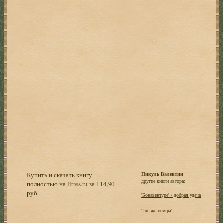
Купить и скачать книгу
Пикуль Валентин
другие книги автора:
полностью на litres.ru за 114,90
руб.
'Бонавентуре' - добрая удача
'Где же немцы'