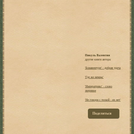
Пикуль Валентин
другие книги автора:
'Бонавентуре' - добрая удача
'Где же немцы'
'Императрикс' - слово
звериное
'Не говори с тоской - их нет'
Поделиться