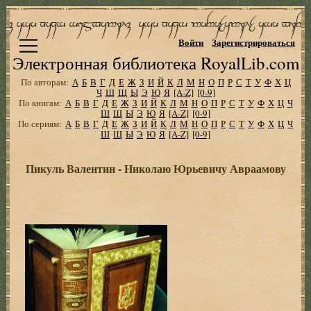
Войти
Зарегистрироваться
Электронная библиотека RoyalLib.com
По авторам:
А
Б
В
Г
Д
Е
Ж
З
И
Й
К
Л
М
Н
О
П
Р
С
Т
У
Ф
Х
Ц
Ч
Ш
Щ
Ы
Э
Ю
Я
[A-Z]
[0-9]
По книгам:
А
Б
В
Г
Д
Е
Ж
З
И
Й
К
Л
М
Н
О
П
Р
С
Т
У
Ф
Х
Ц
Ч
Ш
Щ
Ы
Э
Ю
Я
[A-Z]
[0-9]
По сериям:
А
Б
В
Г
Д
Е
Ж
З
И
Й
К
Л
М
Н
О
П
Р
С
Т
У
Ф
Х
Ц
Ч
Ш
Щ
Ы
Э
Ю
Я
[A-Z]
[0-9]
Пикуль Валентин - Николаю Юрьевичу Авраамову