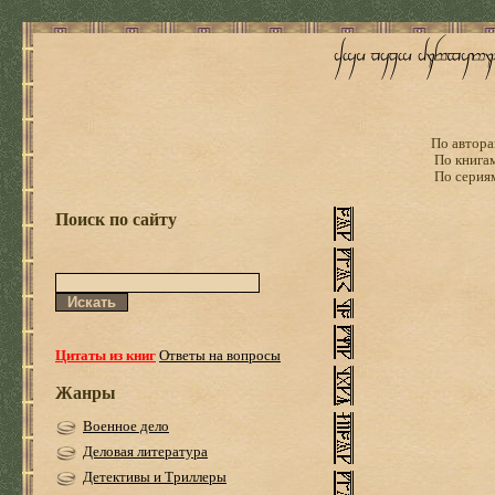
По автора
По книга
По серия
Поиск по сайту
Цитаты из книг
Ответы на вопросы
Жанры
Военное дело
Деловая литература
Детективы и Триллеры