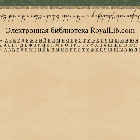
Электронная библиотека RoyalLib.com
м:
А
Б
В
Г
Д
Е
Ж
З
И
Й
К
Л
М
Н
О
П
Р
С
Т
У
Ф
Х
Ц
Ч
Ш
Щ
Ы
Э
Ю
Я
м:
А
Б
В
Г
Д
Е
Ж
З
И
Й
К
Л
М
Н
О
П
Р
С
Т
У
Ф
Х
Ц
Ч
Ш
Щ
Ы
Э
Ю
Я
м:
А
Б
В
Г
Д
Е
Ж
З
И
Й
К
Л
М
Н
О
П
Р
С
Т
У
Ф
Х
Ц
Ч
Ш
Щ
Ы
Э
Ю
Я