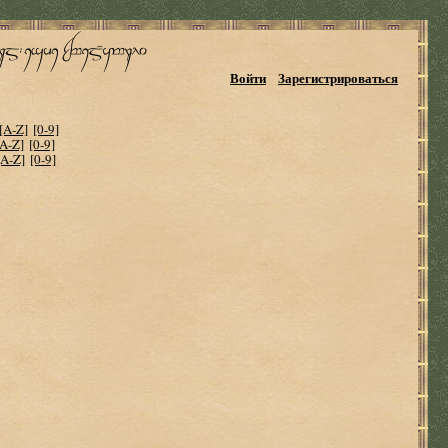
Войти
Зарегистрироваться
[A-Z]
[0-9]
[A-Z]
[0-9]
[A-Z]
[0-9]