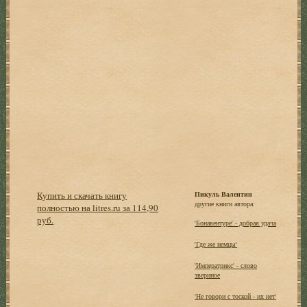
Купить и скачать книгу
Пикуль Валентин
другие книги автора:
полностью на litres.ru за 114,90
руб.
'Бонавентуре' - добрая удача
'Где же немцы'
'Императрикс' - слово
звериное
'Не говори с тоской - их нет'