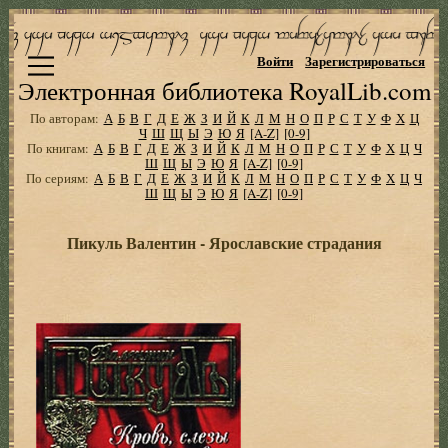
Войти
Зарегистрироваться
Электронная библиотека RoyalLib.com
По авторам:
А
Б
В
Г
Д
Е
Ж
З
И
Й
К
Л
М
Н
О
П
Р
С
Т
У
Ф
Х
Ц
Ч
Ш
Щ
Ы
Э
Ю
Я
[A-Z]
[0-9]
По книгам:
А
Б
В
Г
Д
Е
Ж
З
И
Й
К
Л
М
Н
О
П
Р
С
Т
У
Ф
Х
Ц
Ч
Ш
Щ
Ы
Э
Ю
Я
[A-Z]
[0-9]
По сериям:
А
Б
В
Г
Д
Е
Ж
З
И
Й
К
Л
М
Н
О
П
Р
С
Т
У
Ф
Х
Ц
Ч
Ш
Щ
Ы
Э
Ю
Я
[A-Z]
[0-9]
Пикуль Валентин - Ярославские страдания