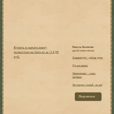
Купить и скачать книгу
Пикуль Валентин
другие книги автора:
полностью на litres.ru за 114,90
руб.
'Бонавентуре' - добрая удача
'Где же немцы'
'Императрикс' - слово
звериное
'Не говори с тоской - их нет'
Поделиться