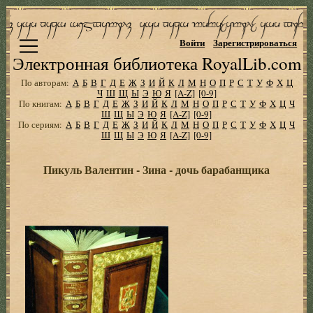
Войти
Зарегистрироваться
Электронная библиотека RoyalLib.com
По авторам:
А
Б
В
Г
Д
Е
Ж
З
И
Й
К
Л
М
Н
О
П
Р
С
Т
У
Ф
Х
Ц
Ч
Ш
Щ
Ы
Э
Ю
Я
[A-Z]
[0-9]
По книгам:
А
Б
В
Г
Д
Е
Ж
З
И
Й
К
Л
М
Н
О
П
Р
С
Т
У
Ф
Х
Ц
Ч
Ш
Щ
Ы
Э
Ю
Я
[A-Z]
[0-9]
По сериям:
А
Б
В
Г
Д
Е
Ж
З
И
Й
К
Л
М
Н
О
П
Р
С
Т
У
Ф
Х
Ц
Ч
Ш
Щ
Ы
Э
Ю
Я
[A-Z]
[0-9]
Пикуль Валентин - Зина - дочь барабанщика