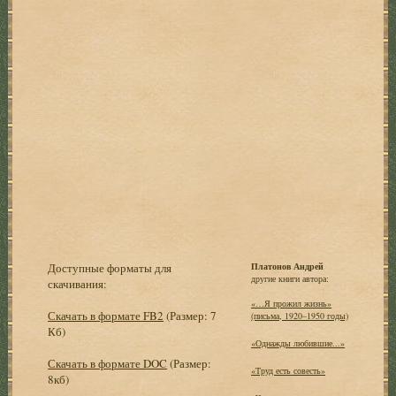
Доступные форматы для
Платонов Андрей
другие книги автора:
скачивания:
«…Я прожил жизнь»
Скачать в формате FB2
(Размер: 7
(письма, 1920–1950 годы)
Кб)
«Однажды любившие...»
Скачать в формате DOC
(Размер:
«Труд есть совесть»
8кб)