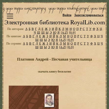
Войти
Зарегистрироваться
Электронная библиотека RoyalLib.com
По авторам:
А
Б
В
Г
Д
Е
Ж
З
И
Й
К
Л
М
Н
О
П
Р
С
Т
У
Ф
Х
Ц
Ч
Ш
Щ
Ы
Э
Ю
Я
[A-Z]
[0-9]
По книгам:
А
Б
В
Г
Д
Е
Ж
З
И
Й
К
Л
М
Н
О
П
Р
С
Т
У
Ф
Х
Ц
Ч
Ш
Щ
Ы
Э
Ю
Я
[A-Z]
[0-9]
По сериям:
А
Б
В
Г
Д
Е
Ж
З
И
Й
К
Л
М
Н
О
П
Р
С
Т
У
Ф
Х
Ц
Ч
Ш
Щ
Ы
Э
Ю
Я
[A-Z]
[0-9]
Платонов Андрей - Песчаная учительница
скачать книгу бесплатно