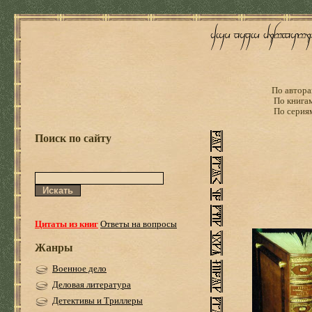
По автора
По книга
По серия
Поиск по сайту
Цитаты из книг
Ответы на вопросы
Жанры
Военное дело
Деловая литература
Детективы и Триллеры