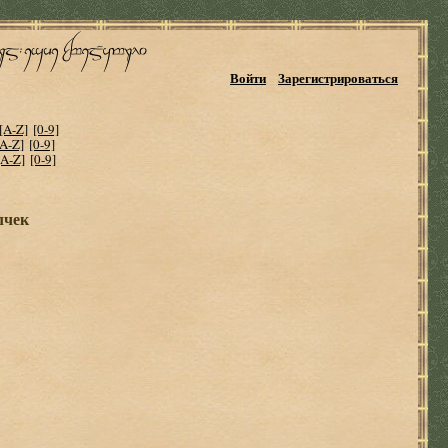
Войти
Зарегистрироваться
[A-Z]
[0-9]
[A-Z]
[0-9]
[A-Z]
[0-9]
лчек