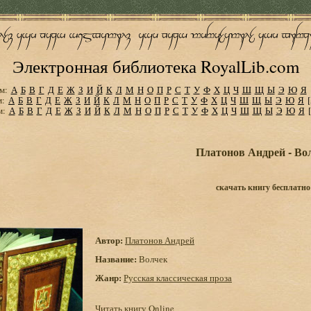
Электронная библиотека RoyalLib.com
м:
А
Б
В
Г
Д
Е
Ж
З
И
Й
К
Л
М
Н
О
П
Р
С
Т
У
Ф
Х
Ц
Ч
Ш
Щ
Ы
Э
Ю
Я
м:
А
Б
В
Г
Д
Е
Ж
З
И
Й
К
Л
М
Н
О
П
Р
С
Т
У
Ф
Х
Ц
Ч
Ш
Щ
Ы
Э
Ю
Я
м:
А
Б
В
Г
Д
Е
Ж
З
И
Й
К
Л
М
Н
О
П
Р
С
Т
У
Ф
Х
Ц
Ч
Ш
Щ
Ы
Э
Ю
Я
Платонов Андрей - Во
скачать книгу бесплатно
Автор:
Платонов Андрей
Название:
Волчек
Жанр:
Русская классическая проза
Читать книгу Online