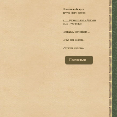
Платонов Андрей
другие книги автора:
«…Я прожил жизнь» (письма,
1920–1950 годы)
«Однажды любившие...»
«Труд есть совесть»
«Челюсть дракона»
Поделиться