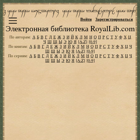
Войти
Зарегистрироваться
Электронная библиотека RoyalLib.com
По авторам:
А
Б
В
Г
Д
Е
Ж
З
И
Й
К
Л
М
Н
О
П
Р
С
Т
У
Ф
Х
Ц
Ч
Ш
Щ
Ы
Э
Ю
Я
[A-Z]
[0-9]
По книгам:
А
Б
В
Г
Д
Е
Ж
З
И
Й
К
Л
М
Н
О
П
Р
С
Т
У
Ф
Х
Ц
Ч
Ш
Щ
Ы
Э
Ю
Я
[A-Z]
[0-9]
По сериям:
А
Б
В
Г
Д
Е
Ж
З
И
Й
К
Л
М
Н
О
П
Р
С
Т
У
Ф
Х
Ц
Ч
Ш
Щ
Ы
Э
Ю
Я
[A-Z]
[0-9]