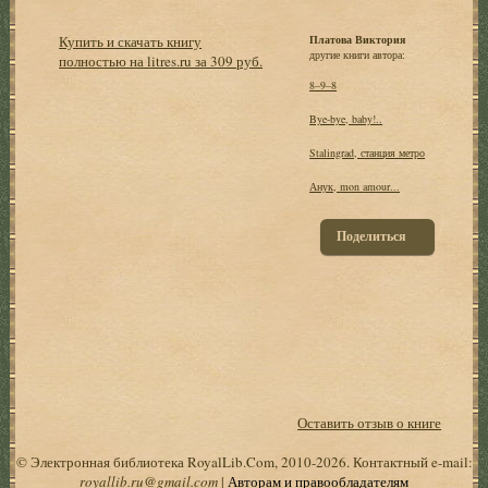
Купить и скачать книгу
Платова Виктория
другие книги автора:
полностью на litres.ru за 309 руб.
8–9–8
Bye-bye, baby!..
Stalingrad, станция метро
Анук, mon amour...
Поделиться
Оставить отзыв о книге
© Электронная библиотека RoyalLib.Com, 2010-2026. Контактный e-mail:
royallib.ru@gmail.com
|
Авторам и правообладателям