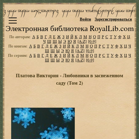
Войти
Зарегистрироваться
Электронная библиотека RoyalLib.com
По авторам:
А
Б
В
Г
Д
Е
Ж
З
И
Й
К
Л
М
Н
О
П
Р
С
Т
У
Ф
Х
Ц
Ч
Ш
Щ
Ы
Э
Ю
Я
[A-Z]
[0-9]
По книгам:
А
Б
В
Г
Д
Е
Ж
З
И
Й
К
Л
М
Н
О
П
Р
С
Т
У
Ф
Х
Ц
Ч
Ш
Щ
Ы
Э
Ю
Я
[A-Z]
[0-9]
По сериям:
А
Б
В
Г
Д
Е
Ж
З
И
Й
К
Л
М
Н
О
П
Р
С
Т
У
Ф
Х
Ц
Ч
Ш
Щ
Ы
Э
Ю
Я
[A-Z]
[0-9]
Платова Виктория - Любовники в заснеженном
саду (Том 2)