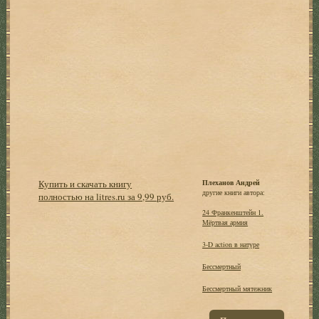
Купить и скачать книгу
Плеханов Андрей
другие книги автора:
полностью на litres.ru за 9,99 руб.
24 Франкенштейн 1.
Мёртвая армия
3-D action в натуре
Бессмертный
Бессмертный мятежник