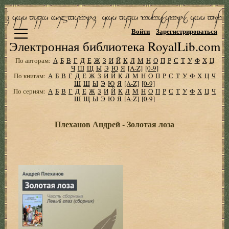
Войти
Зарегистрироваться
Электронная библиотека RoyalLib.com
По авторам:
А
Б
В
Г
Д
Е
Ж
З
И
Й
К
Л
М
Н
О
П
Р
С
Т
У
Ф
Х
Ц
Ч
Ш
Щ
Ы
Э
Ю
Я
[A-Z]
[0-9]
По книгам:
А
Б
В
Г
Д
Е
Ж
З
И
Й
К
Л
М
Н
О
П
Р
С
Т
У
Ф
Х
Ц
Ч
Ш
Щ
Ы
Э
Ю
Я
[A-Z]
[0-9]
По сериям:
А
Б
В
Г
Д
Е
Ж
З
И
Й
К
Л
М
Н
О
П
Р
С
Т
У
Ф
Х
Ц
Ч
Ш
Щ
Ы
Э
Ю
Я
[A-Z]
[0-9]
Плеханов Андрей - Золотая лоза