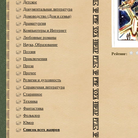
Детское
Документальная литература
Домоводство (Дом и семья)
Драматургия
Компьютеры и Интернет
Любовные романы
Наука, Образование
Поэзия
Рейтинг:
Приключения
Проза
Прочее
Религия и духовность
Справочная литература
Старинное
Техника
Фантастика
Фольклор
Юмор
Список всех жанров