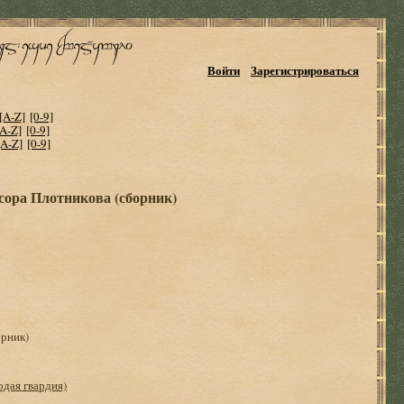
Войти
Зарегистрироваться
[A-Z]
[0-9]
[A-Z]
[0-9]
[A-Z]
[0-9]
сора Плотникова (сборник)
орник)
одая гвардия)