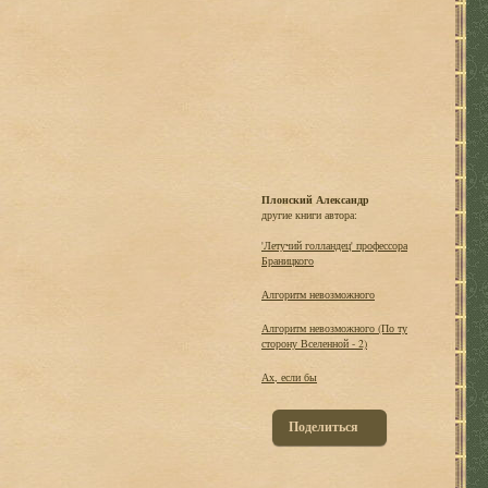
Плонский Александр
другие книги автора:
'Летучий голландец' профессора
Браницкого
Алгоритм невозможного
Алгоритм невозможного (По ту
сторону Вселенной - 2)
Ах, если бы
Поделиться