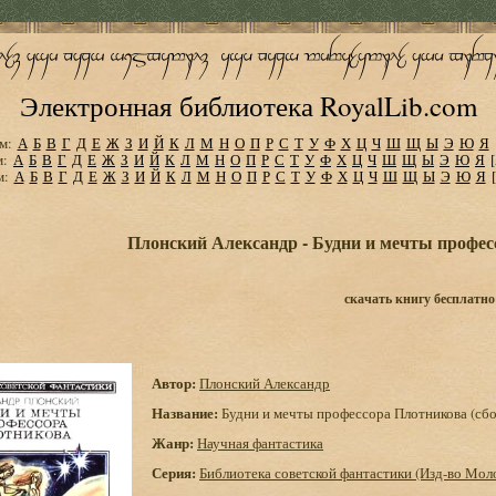
Электронная библиотека RoyalLib.com
м:
А
Б
В
Г
Д
Е
Ж
З
И
Й
К
Л
М
Н
О
П
Р
С
Т
У
Ф
Х
Ц
Ч
Ш
Щ
Ы
Э
Ю
Я
м:
А
Б
В
Г
Д
Е
Ж
З
И
Й
К
Л
М
Н
О
П
Р
С
Т
У
Ф
Х
Ц
Ч
Ш
Щ
Ы
Э
Ю
Я
м:
А
Б
В
Г
Д
Е
Ж
З
И
Й
К
Л
М
Н
О
П
Р
С
Т
У
Ф
Х
Ц
Ч
Ш
Щ
Ы
Э
Ю
Я
Плонский Александр - Будни и мечты профес
скачать книгу бесплатно
Автор:
Плонский Александр
Название:
Будни и мечты профессора Плотникова (сб
Жанр:
Научная фантастика
Серия:
Библиотека советской фантастики (Изд-во Мол