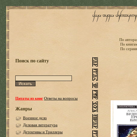
По автора
По книга
По серия
Поиск по сайту
Цитаты из книг
Ответы на вопросы
Жанры
Военное дело
Деловая литература
Детективы и Триллеры