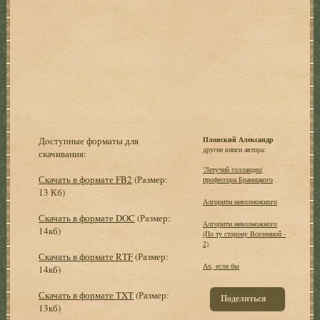
Доступные форматы для
Плонский Александр
другие книги автора:
скачивания:
'Летучий голландец'
Скачать в формате FB2
(Размер:
профессора Браницкого
13 Кб)
Алгоритм невозможного
Скачать в формате DOC
(Размер:
Алгоритм невозможного
14кб)
(По ту сторону Вселенной -
2)
Скачать в формате RTF
(Размер:
Ах, если бы
14кб)
Скачать в формате TXT
(Размер:
Поделиться
13кб)