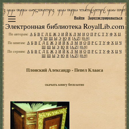
Войти
Зарегистрироваться
Электронная библиотека RoyalLib.com
По авторам:
А
Б
В
Г
Д
Е
Ж
З
И
Й
К
Л
М
Н
О
П
Р
С
Т
У
Ф
Х
Ц
Ч
Ш
Щ
Ы
Э
Ю
Я
[A-Z]
[0-9]
По книгам:
А
Б
В
Г
Д
Е
Ж
З
И
Й
К
Л
М
Н
О
П
Р
С
Т
У
Ф
Х
Ц
Ч
Ш
Щ
Ы
Э
Ю
Я
[A-Z]
[0-9]
По сериям:
А
Б
В
Г
Д
Е
Ж
З
И
Й
К
Л
М
Н
О
П
Р
С
Т
У
Ф
Х
Ц
Ч
Ш
Щ
Ы
Э
Ю
Я
[A-Z]
[0-9]
Плонский Александр - Пепел Клааса
скачать книгу бесплатно