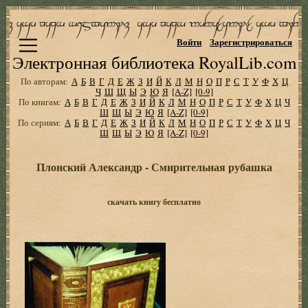
Войти
Зарегистрироваться
Электронная библиотека RoyalLib.com
По авторам:
А
Б
В
Г
Д
Е
Ж
З
И
Й
К
Л
М
Н
О
П
Р
С
Т
У
Ф
Х
Ц
Ч
Ш
Щ
Ы
Э
Ю
Я
[A-Z]
[0-9]
По книгам:
А
Б
В
Г
Д
Е
Ж
З
И
Й
К
Л
М
Н
О
П
Р
С
Т
У
Ф
Х
Ц
Ч
Ш
Щ
Ы
Э
Ю
Я
[A-Z]
[0-9]
По сериям:
А
Б
В
Г
Д
Е
Ж
З
И
Й
К
Л
М
Н
О
П
Р
С
Т
У
Ф
Х
Ц
Ч
Ш
Щ
Ы
Э
Ю
Я
[A-Z]
[0-9]
Плонский Александр - Смирительная рубашка
скачать книгу бесплатно