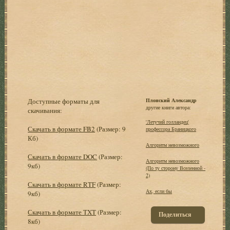
Доступные форматы для
Плонский Александр
другие книги автора:
скачивания:
'Летучий голландец'
Скачать в формате FB2
(Размер: 9
профессора Браницкого
Кб)
Алгоритм невозможного
Скачать в формате DOC
(Размер:
Алгоритм невозможного
9кб)
(По ту сторону Вселенной -
2)
Скачать в формате RTF
(Размер:
Ах, если бы
9кб)
Скачать в формате TXT
(Размер:
Поделиться
8кб)