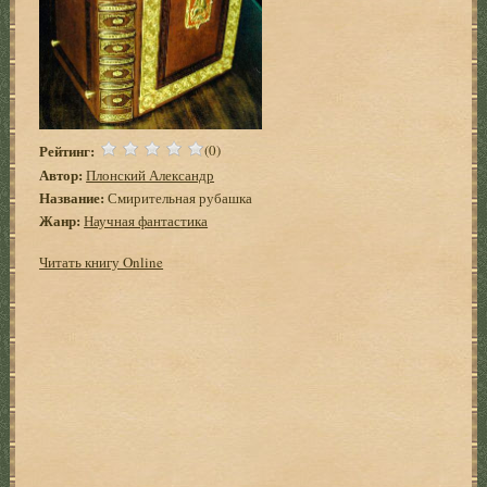
Рейтинг:
(0)
Автор:
Плонский Александр
Название:
Смирительная рубашка
Жанр:
Научная фантастика
Читать книгу Online