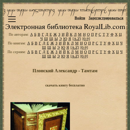
Войти
Зарегистрироваться
Электронная библиотека RoyalLib.com
По авторам:
А
Б
В
Г
Д
Е
Ж
З
И
Й
К
Л
М
Н
О
П
Р
С
Т
У
Ф
Х
Ц
Ч
Ш
Щ
Ы
Э
Ю
Я
[A-Z]
[0-9]
По книгам:
А
Б
В
Г
Д
Е
Ж
З
И
Й
К
Л
М
Н
О
П
Р
С
Т
У
Ф
Х
Ц
Ч
Ш
Щ
Ы
Э
Ю
Я
[A-Z]
[0-9]
По сериям:
А
Б
В
Г
Д
Е
Ж
З
И
Й
К
Л
М
Н
О
П
Р
С
Т
У
Ф
Х
Ц
Ч
Ш
Щ
Ы
Э
Ю
Я
[A-Z]
[0-9]
Плонский Александр - Тамтам
скачать книгу бесплатно