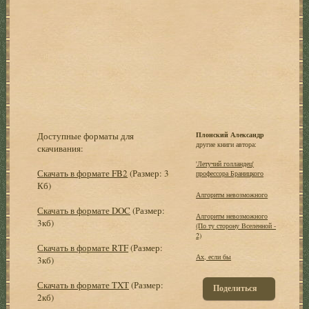
Доступные форматы для
Плонский Александр
другие книги автора:
скачивания:
'Летучий голландец'
Скачать в формате FB2
(Размер: 3
профессора Браницкого
Кб)
Алгоритм невозможного
Скачать в формате DOC
(Размер:
Алгоритм невозможного
3кб)
(По ту сторону Вселенной -
2)
Скачать в формате RTF
(Размер:
Ах, если бы
3кб)
Скачать в формате TXT
(Размер:
Поделиться
2кб)