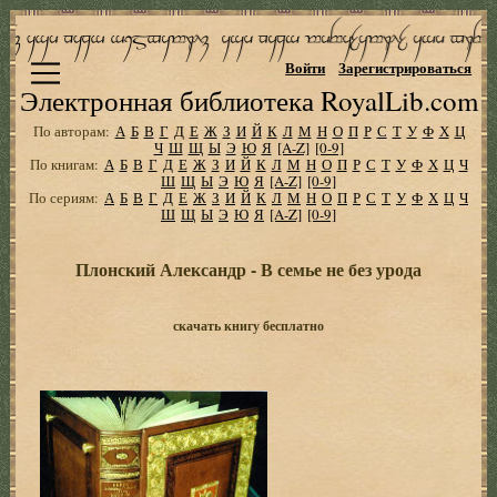
Войти
Зарегистрироваться
Электронная библиотека RoyalLib.com
По авторам:
А
Б
В
Г
Д
Е
Ж
З
И
Й
К
Л
М
Н
О
П
Р
С
Т
У
Ф
Х
Ц
Ч
Ш
Щ
Ы
Э
Ю
Я
[A-Z]
[0-9]
По книгам:
А
Б
В
Г
Д
Е
Ж
З
И
Й
К
Л
М
Н
О
П
Р
С
Т
У
Ф
Х
Ц
Ч
Ш
Щ
Ы
Э
Ю
Я
[A-Z]
[0-9]
По сериям:
А
Б
В
Г
Д
Е
Ж
З
И
Й
К
Л
М
Н
О
П
Р
С
Т
У
Ф
Х
Ц
Ч
Ш
Щ
Ы
Э
Ю
Я
[A-Z]
[0-9]
Плонский Александр - В семье не без урода
скачать книгу бесплатно