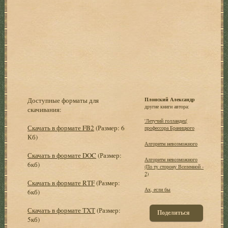
Доступные форматы для
Плонский Александр
другие книги автора:
скачивания:
'Летучий голландец'
Скачать в формате FB2
(Размер: 6
профессора Браницкого
Кб)
Алгоритм невозможного
Скачать в формате DOC
(Размер:
Алгоритм невозможного
6кб)
(По ту сторону Вселенной -
2)
Скачать в формате RTF
(Размер:
Ах, если бы
6кб)
Скачать в формате TXT
(Размер:
Поделиться
5кб)