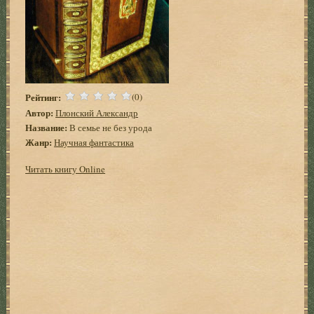
Рейтинг:
(0)
Автор:
Плонский Александр
Название:
В семье не без урода
Жанр:
Научная фантастика
Читать книгу Online