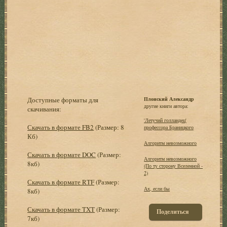
Доступные форматы для
Плонский Александр
другие книги автора:
скачивания:
'Летучий голландец'
Скачать в формате FB2
(Размер: 8
профессора Браницкого
Кб)
Алгоритм невозможного
Скачать в формате DOC
(Размер:
Алгоритм невозможного
8кб)
(По ту сторону Вселенной -
2)
Скачать в формате RTF
(Размер:
Ах, если бы
8кб)
Скачать в формате TXT
(Размер:
Поделиться
7кб)