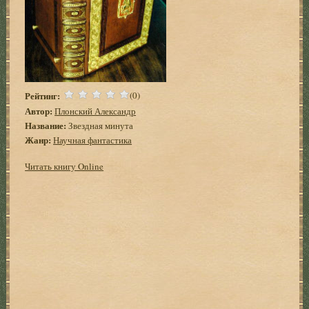
Рейтинг:
(0)
Автор:
Плонский Александр
Название:
Звездная минута
Жанр:
Научная фантастика
Читать книгу Online