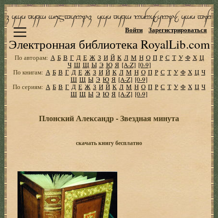
Войти
Зарегистрироваться
Электронная библиотека RoyalLib.com
По авторам:
А
Б
В
Г
Д
Е
Ж
З
И
Й
К
Л
М
Н
О
П
Р
С
Т
У
Ф
Х
Ц
Ч
Ш
Щ
Ы
Э
Ю
Я
[A-Z]
[0-9]
По книгам:
А
Б
В
Г
Д
Е
Ж
З
И
Й
К
Л
М
Н
О
П
Р
С
Т
У
Ф
Х
Ц
Ч
Ш
Щ
Ы
Э
Ю
Я
[A-Z]
[0-9]
По сериям:
А
Б
В
Г
Д
Е
Ж
З
И
Й
К
Л
М
Н
О
П
Р
С
Т
У
Ф
Х
Ц
Ч
Ш
Щ
Ы
Э
Ю
Я
[A-Z]
[0-9]
Плонский Александр - Звездная минута
скачать книгу бесплатно