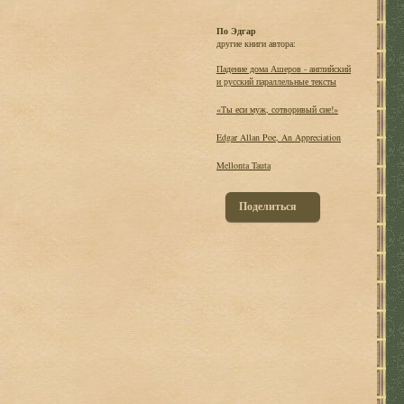
По Эдгар
другие книги автора:
Падение дома Ашеров - английский
и русский параллельные тексты
«Ты еси муж, сотворивый сие!»
Edgar Allan Poe, An Appreciation
Mellonta Tauta
Поделиться