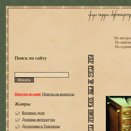
По автора
По книга
По серия
Поиск по сайту
Цитаты из книг
Ответы на вопросы
Жанры
Военное дело
Деловая литература
Детективы и Триллеры