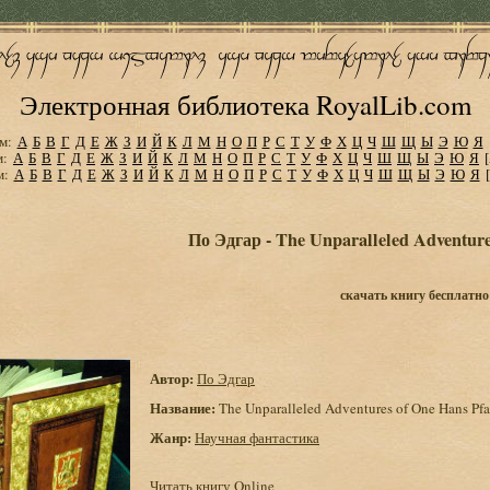
Электронная библиотека RoyalLib.com
м:
А
Б
В
Г
Д
Е
Ж
З
И
Й
К
Л
М
Н
О
П
Р
С
Т
У
Ф
Х
Ц
Ч
Ш
Щ
Ы
Э
Ю
Я
м:
А
Б
В
Г
Д
Е
Ж
З
И
Й
К
Л
М
Н
О
П
Р
С
Т
У
Ф
Х
Ц
Ч
Ш
Щ
Ы
Э
Ю
Я
м:
А
Б
В
Г
Д
Е
Ж
З
И
Й
К
Л
М
Н
О
П
Р
С
Т
У
Ф
Х
Ц
Ч
Ш
Щ
Ы
Э
Ю
Я
По Эдгар - The Unparalleled Adventure
скачать книгу бесплатно
Автор:
По Эдгар
Название:
The Unparalleled Adventures of One Hans Pfa
Жанр:
Научная фантастика
Читать книгу Online