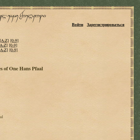
Войти
Зарегистрироваться
[A-Z]
[0-9]
[A-Z]
[0-9]
[A-Z]
[0-9]
s of One Hans Pfaal
al