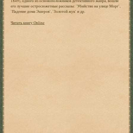
1849), одного из основоположников детективного жанра, вошли
его лучшие остросюжетные рассказы: `Убийство на улице Морг`,
`Падение дома Эшеров`, `Золотой жук` и др.
Читать книгу Online