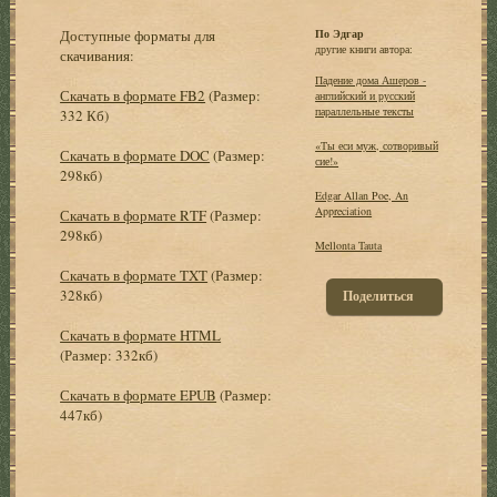
Доступные форматы для
По Эдгар
другие книги автора:
скачивания:
Падение дома Ашеров -
Скачать в формате FB2
(Размер:
английский и русский
параллельные тексты
332 Кб)
«Ты еси муж, сотворивый
Скачать в формате DOC
(Размер:
сие!»
298кб)
Edgar Allan Poe, An
Appreciation
Скачать в формате RTF
(Размер:
298кб)
Mellonta Tauta
Скачать в формате TXT
(Размер:
328кб)
Поделиться
Скачать в формате HTML
(Размер: 332кб)
Скачать в формате EPUB
(Размер:
447кб)