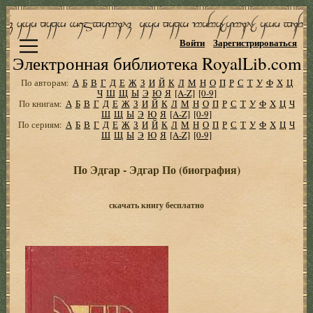
Войти
Зарегистрироваться
Электронная библиотека RoyalLib.com
По авторам:
А
Б
В
Г
Д
Е
Ж
З
И
Й
К
Л
М
Н
О
П
Р
С
Т
У
Ф
Х
Ц
Ч
Ш
Щ
Ы
Э
Ю
Я
[A-Z]
[0-9]
По книгам:
А
Б
В
Г
Д
Е
Ж
З
И
Й
К
Л
М
Н
О
П
Р
С
Т
У
Ф
Х
Ц
Ч
Ш
Щ
Ы
Э
Ю
Я
[A-Z]
[0-9]
По сериям:
А
Б
В
Г
Д
Е
Ж
З
И
Й
К
Л
М
Н
О
П
Р
С
Т
У
Ф
Х
Ц
Ч
Ш
Щ
Ы
Э
Ю
Я
[A-Z]
[0-9]
По Эдгар - Эдгар По (биография)
скачать книгу бесплатно