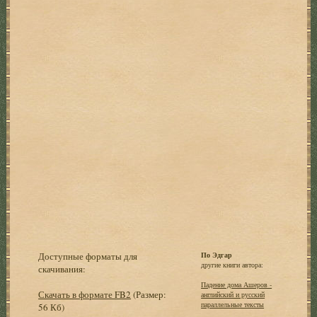
Доступные форматы для
По Эдгар
другие книги автора:
скачивания:
Падение дома Ашеров -
Скачать в формате FB2
(Размер:
английский и русский
параллельные тексты
56 Кб)