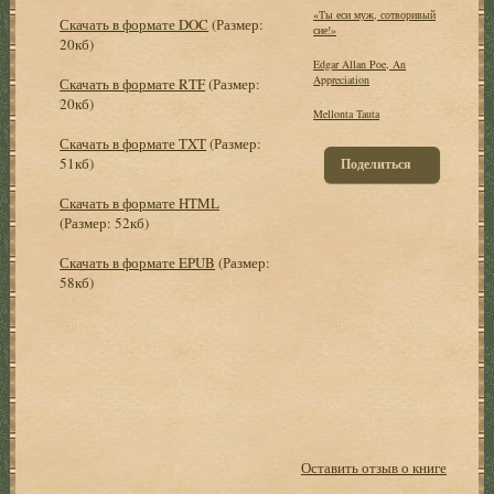
«Ты еси муж, сотворивый
Скачать в формате DOC
(Размер:
сие!»
20кб)
Edgar Allan Poe, An
Appreciation
Скачать в формате RTF
(Размер:
20кб)
Mellonta Tauta
Скачать в формате TXT
(Размер:
51кб)
Поделиться
Скачать в формате HTML
(Размер: 52кб)
Скачать в формате EPUB
(Размер:
58кб)
Оставить отзыв о книге