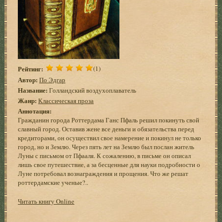
Рейтинг:
(1)
Автор:
По Эдгар
Название:
Голландский воздухоплаватель
Жанр:
Классическая проза
Аннотация:
Гражданин города Роттердама Ганс Пфаль решил покинуть свой
славный город. Оставив жене все деньги и обязательства перед
кредиторами, он осуществил свое намерение и покинул не только
город, но и Землю. Через пять лет на Землю был послан житель
Луны с письмом от Пфааля. К сожалению, в письме он описал
лишь свое путешествие, а за бесценные для науки подробности о
Луне потребовал вознаграждения и прощения. Что же решат
роттердамские ученые?..
Читать книгу Online