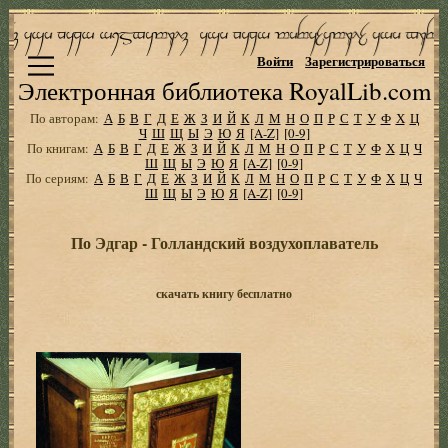
Войти
Зарегистрироваться
Электронная библиотека RoyalLib.com
По авторам:
А
Б
В
Г
Д
Е
Ж
З
И
Й
К
Л
М
Н
О
П
Р
С
Т
У
Ф
Х
Ц
Ч
Ш
Щ
Ы
Э
Ю
Я
[A-Z]
[0-9]
По книгам:
А
Б
В
Г
Д
Е
Ж
З
И
Й
К
Л
М
Н
О
П
Р
С
Т
У
Ф
Х
Ц
Ч
Ш
Щ
Ы
Э
Ю
Я
[A-Z]
[0-9]
По сериям:
А
Б
В
Г
Д
Е
Ж
З
И
Й
К
Л
М
Н
О
П
Р
С
Т
У
Ф
Х
Ц
Ч
Ш
Щ
Ы
Э
Ю
Я
[A-Z]
[0-9]
По Эдгар - Голландский воздухоплаватель
скачать книгу бесплатно