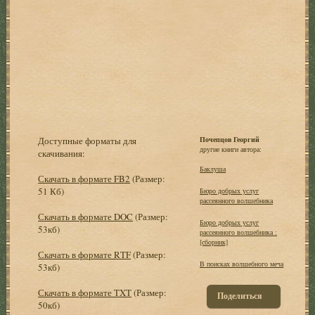
Доступные форматы для
Почепцов Георгий
другие книги автора:
скачивания:
Баклуша
Скачать в формате FB2
(Размер:
51 Кб)
Бюро добрых услуг
рассеянного волшебника
Скачать в формате DOC
(Размер:
Бюро добрых услуг
53кб)
рассеянного волшебника :
[сборник]
Скачать в формате RTF
(Размер:
В поисках волшебного меча
53кб)
Скачать в формате TXT
(Размер:
Поделиться
50кб)