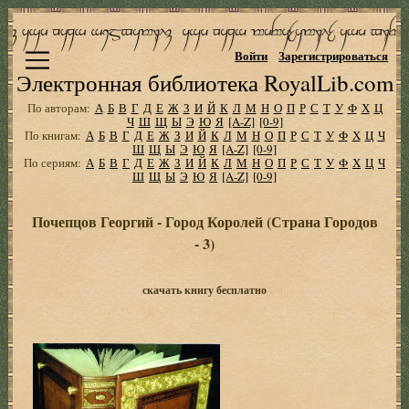
Войти
Зарегистрироваться
Электронная библиотека RoyalLib.com
По авторам:
А
Б
В
Г
Д
Е
Ж
З
И
Й
К
Л
М
Н
О
П
Р
С
Т
У
Ф
Х
Ц
Ч
Ш
Щ
Ы
Э
Ю
Я
[A-Z]
[0-9]
По книгам:
А
Б
В
Г
Д
Е
Ж
З
И
Й
К
Л
М
Н
О
П
Р
С
Т
У
Ф
Х
Ц
Ч
Ш
Щ
Ы
Э
Ю
Я
[A-Z]
[0-9]
По сериям:
А
Б
В
Г
Д
Е
Ж
З
И
Й
К
Л
М
Н
О
П
Р
С
Т
У
Ф
Х
Ц
Ч
Ш
Щ
Ы
Э
Ю
Я
[A-Z]
[0-9]
Почепцов Георгий - Город Королей (Страна Городов
- 3)
скачать книгу бесплатно